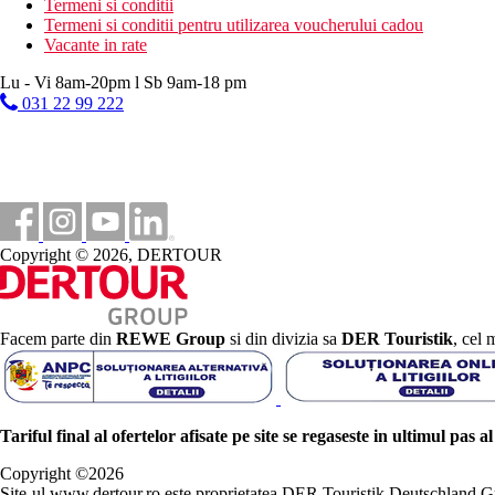
Termeni si conditii
Termeni si conditii pentru utilizarea voucherului cadou
Vacante in rate
Lu - Vi 8am-20pm l Sb 9am-18 pm
031 22 99 222
Copyright © 2026, DERTOUR
Facem parte din
REWE Group
si din divizia sa
DER Touristik
, cel 
Tariful final al ofertelor afisate pe site se regaseste in ultimul pas a
Copyright ©
2026
Site-ul www.dertour.ro este proprietatea DER Touristik Deutschla