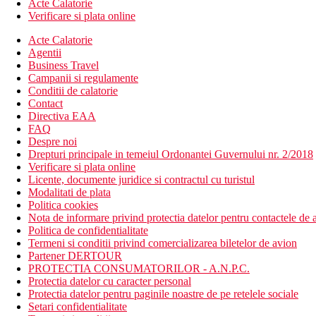
Acte Calatorie
Verificare si plata online
Acte Calatorie
Agentii
Business Travel
Campanii si regulamente
Conditii de calatorie
Contact
Directiva EAA
FAQ
Despre noi
Drepturi principale in temeiul Ordonantei Guvernului nr. 2/2018
Verificare si plata online
Licente, documente juridice si contractul cu turistul
Modalitati de plata
Politica cookies
Nota de informare privind protectia datelor pentru contactele de a
Politica de confidentialitate
Termeni si conditii privind comercializarea biletelor de avion
Partener DERTOUR
PROTECTIA CONSUMATORILOR - A.N.P.C.
Protectia datelor cu caracter personal
Protectia datelor pentru paginile noastre de pe retelele sociale
Setari confidentialitate