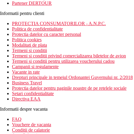
Partener DERTOUR
Informatii pentru clienti
PROTECTIA CONSUMATORILOR - A.N.P.C.
Politica de confidentialitate
Protectia datelor cu caracter personal
Politica cookies
Modalitati de plata
Termeni si conditii
Termeni si conditii privind comercializarea biletelor de avion
Termeni si conditii pentru utilizarea voucherului cadou
Campanii si regulamente
Vacante in rate
Drepturi principale in temeiul Ordonantei Guvernului nr. 2/2018
Business Travel
Protectia datelor pentru paginile noastre de pe retelele sociale
Setari confidentialitate
Directiva EAA
Informatii despre vacanta
FAQ
Vouchere de vacanta
Conditii de calatorie