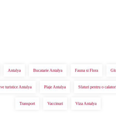
Voucher Cadou
Agentii
Antalya
Bucatarie Antalya
Fauna si Flora
Glo
ve turistice Antalya
Plaje Antalya
Sfaturi pentru o calator
Transport
Vaccinuri
Viza Antalya