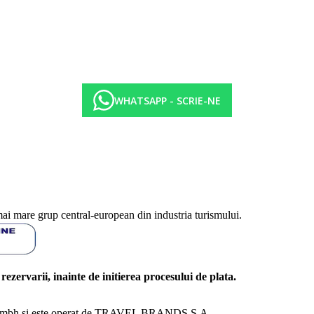
WHATSAPP - SCRIE-NE
mai mare grup central-european din industria turismului.
l rezervarii, inainte de initierea procesului de plata.
nd Gmbh si este operat de TRAVEL BRANDS S.A.