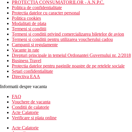
PROTECTIA CONSUMATORILOR - A.N.P.C.
Politica de confidentialitate
Protectia datelor cu caracter personal
Politica cookies
Modalitati de plata
Termeni si conditii
Termeni si conditii privind comercializarea biletelor de avion
Termeni si conditii pentru utilizarea voucherului cadou
Campanii si regulamente
Vacante in rate
Drepturi principale in temeiul Ordonantei Guvernului nr. 2/2018
Business Travel
Protectia datelor pentru paginile noastre de pe retelele sociale
Setari confidentialitate
Directiva EAA
Informatii despre vacanta
FAQ
Vouchere de vacanta
Conditii de calatorie
Acte Calatorie
Verificare si plata online
Acte Calatorie