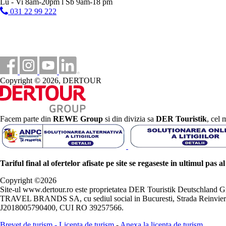
Lu - Vi 8am-20pm l Sb 9am-18 pm
031 22 99 222
Copyright © 2026, DERTOUR
Facem parte din
REWE Group
si din divizia sa
DER Touristik
, cel 
Tariful final al ofertelor afisate pe site se regaseste in ultimul pas a
Copyright ©
2026
Site-ul www.dertour.ro este proprietatea DER Touristik Deutschla
TRAVEL BRANDS SA, cu sediul social in Bucuresti, Strada Reinvierii 
J2018005790400, CUI RO 39257566.
Brevet de turism
-
Licenta de turism
-
Anexa la licenta de turism