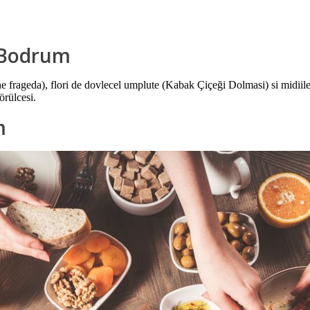
n Bodrum
rne frageda), flori de dovlecel umplute (Kabak Çiçeği Dolmasi) si midii
rülcesi.
m