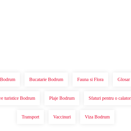
Voucher Cadou
Agentii
Bodrum
Bucatarie Bodrum
Fauna si Flora
Glosar
ve turistice Bodrum
Plaje Bodrum
Sfaturi pentru o calat
Transport
Vaccinuri
Viza Bodrum