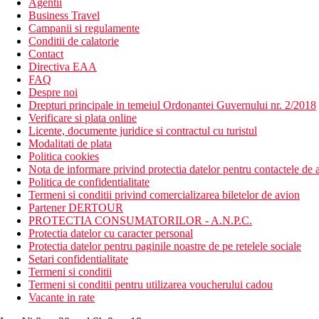
Agentii
Business Travel
Campanii si regulamente
Conditii de calatorie
Contact
Directiva EAA
FAQ
Despre noi
Drepturi principale in temeiul Ordonantei Guvernului nr. 2/2018
Verificare si plata online
Licente, documente juridice si contractul cu turistul
Modalitati de plata
Politica cookies
Nota de informare privind protectia datelor pentru contactele de a
Politica de confidentialitate
Termeni si conditii privind comercializarea biletelor de avion
Partener DERTOUR
PROTECTIA CONSUMATORILOR - A.N.P.C.
Protectia datelor cu caracter personal
Protectia datelor pentru paginile noastre de pe retelele sociale
Setari confidentialitate
Termeni si conditii
Termeni si conditii pentru utilizarea voucherului cadou
Vacante in rate