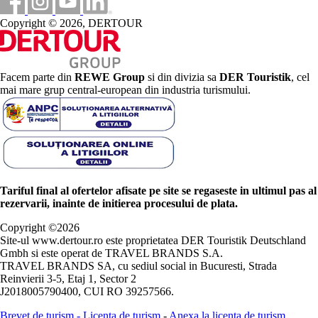
Copyright © 2026, DERTOUR
Facem parte din
REWE Group
si din divizia sa
DER Touristik
, cel
mai mare grup central-european din industria turismului.
Tariful final al ofertelor afisate pe site se regaseste in ultimul pas al
rezervarii, inainte de initierea procesului de plata.
Copyright ©
2026
Site-ul www.dertour.ro este proprietatea DER Touristik Deutschland
Gmbh si este operat de TRAVEL BRANDS S.A.
TRAVEL BRANDS SA, cu sediul social in Bucuresti, Strada
Reinvierii 3-5, Etaj 1, Sector 2
J2018005790400, CUI RO 39257566.
Brevet de turism
-
Licenta de turism
-
Anexa la licenta de turism