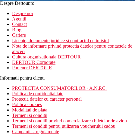
Despre Dertour.ro
Inscrie-te la
Despre noi
Agentii
newsletter!
Contact
Blog
Cariere
Licente, documente juridice si contractul cu turistul
Nota de informare privind protectia datelor pentru contactele de
afaceri
Cultura organizationala DERTOUR
DERTOUR Corporate
Partener DERTOUR
Informatii pentru clienti
PROTECTIA CONSUMATORILOR - A.N.P.C.
Politica de confidentialitate
Protectia datelor cu caracter personal
Politica cookies
Modalitati de plata
Termeni si conditii
Termeni si conditii privind comercializarea biletelor de avion
Termeni si conditii pentru utilizarea voucherului cadou
Campanii si regulamente