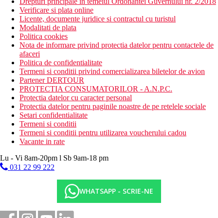
Drepturi principale in temeiul Ordonantei Guvernului nr. 2/2018
Verificare si plata online
Licente, documente juridice si contractul cu turistul
Modalitati de plata
Politica cookies
Nota de informare privind protectia datelor pentru contactele de
afaceri
Politica de confidentialitate
Termeni si conditii privind comercializarea biletelor de avion
Partener DERTOUR
PROTECTIA CONSUMATORILOR - A.N.P.C.
Protectia datelor cu caracter personal
Protectia datelor pentru paginile noastre de pe retelele sociale
Setari confidentialitate
Termeni si conditii
Termeni si conditii pentru utilizarea voucherului cadou
Vacante in rate
Lu - Vi 8am-20pm l Sb 9am-18 pm
031 22 99 222
WHATSAPP - SCRIE-NE