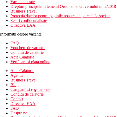
Vacante in rate
Drepturi principale in temeiul Ordonantei Guvernului nr. 2/2018
Business Travel
Protectia datelor pentru paginile noastre de pe retelele sociale
Setari confidentialitate
Directiva EAA
Informatii despre vacanta
FAQ
Vouchere de vacanta
Conditii de calatorie
Acte Calatorie
Verificare si plata online
Acte Calatorie
Agentii
Business Travel
Blog
Campanii si regulamente
Conditii de calatorie
Contact
Directiva EAA
FAQ
Despre noi