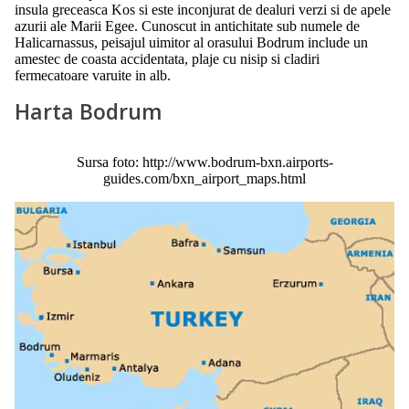
insula greceasca Kos si este inconjurat de dealuri verzi si de apele
azurii ale Marii Egee. Cunoscut in antichitate sub numele de
Halicarnassus, peisajul uimitor al orasului Bodrum include un
amestec de coasta accidentata, plaje cu nisip si cladiri
fermecatoare varuite in alb.
Harta Bodrum
Sursa foto: http://www.bodrum-bxn.airports-
guides.com/bxn_airport_maps.html