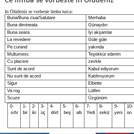
In Ölüdeniz se vorbeste limba turca:
Buna/Buna ziua/Salutare
Merhaba
Buna dimineata
Günaydın
Buna seara
İyi akşamlar
La revedere
Güle güle
Pe curand
yakında
Multumesc
Teşekkür ederim
Cu placere
zevkle
Sunt de acord
Kabul ediyorum
Nu sunt de acord
Katılmıyorum
Sigur
Elbette
Va rog
Lütfen
Scuze
Üzgünüm
0-
1-
2-
3-
4-
5-
6-
7-
8-
9-
10-
sıfır
bir
iki
üç
dört
beş
altı
Yedi
sekiz
yeni
on