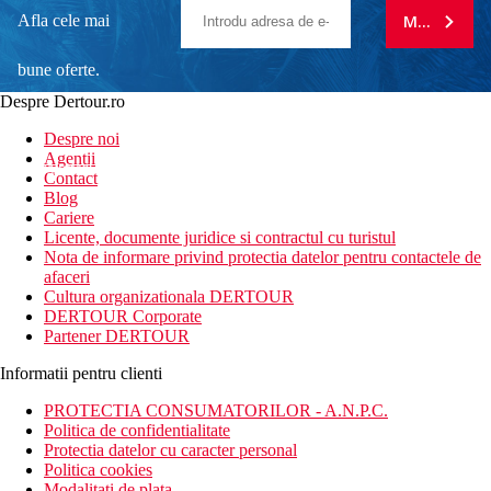
Afla cele mai
MA ABONE
bune oferte.
Despre Dertour.ro
Inscrie-te la
Despre noi
Agentii
newsletter!
Contact
Blog
Cariere
Licente, documente juridice si contractul cu turistul
Nota de informare privind protectia datelor pentru contactele de
afaceri
Cultura organizationala DERTOUR
DERTOUR Corporate
Partener DERTOUR
Informatii pentru clienti
PROTECTIA CONSUMATORILOR - A.N.P.C.
Politica de confidentialitate
Protectia datelor cu caracter personal
Politica cookies
Modalitati de plata