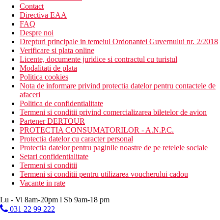
Contact
Directiva EAA
FAQ
Despre noi
Drepturi principale in temeiul Ordonantei Guvernului nr. 2/2018
Verificare si plata online
Licente, documente juridice si contractul cu turistul
Modalitati de plata
Politica cookies
Nota de informare privind protectia datelor pentru contactele de
afaceri
Politica de confidentialitate
Termeni si conditii privind comercializarea biletelor de avion
Partener DERTOUR
PROTECTIA CONSUMATORILOR - A.N.P.C.
Protectia datelor cu caracter personal
Protectia datelor pentru paginile noastre de pe retelele sociale
Setari confidentialitate
Termeni si conditii
Termeni si conditii pentru utilizarea voucherului cadou
Vacante in rate
Lu - Vi 8am-20pm l Sb 9am-18 pm
031 22 99 222