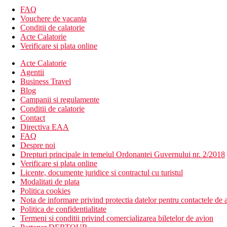
FAQ
Vouchere de vacanta
Conditii de calatorie
Acte Calatorie
Verificare si plata online
Acte Calatorie
Agentii
Business Travel
Blog
Campanii si regulamente
Conditii de calatorie
Contact
Directiva EAA
FAQ
Despre noi
Drepturi principale in temeiul Ordonantei Guvernului nr. 2/2018
Verificare si plata online
Licente, documente juridice si contractul cu turistul
Modalitati de plata
Politica cookies
Nota de informare privind protectia datelor pentru contactele de a
Politica de confidentialitate
Termeni si conditii privind comercializarea biletelor de avion