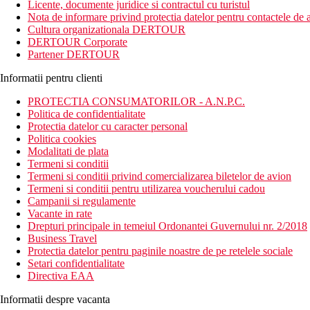
Licente, documente juridice si contractul cu turistul
Nota de informare privind protectia datelor pentru contactele de a
Cultura organizationala DERTOUR
DERTOUR Corporate
Partener DERTOUR
Informatii pentru clienti
PROTECTIA CONSUMATORILOR - A.N.P.C.
Politica de confidentialitate
Protectia datelor cu caracter personal
Politica cookies
Modalitati de plata
Termeni si conditii
Termeni si conditii privind comercializarea biletelor de avion
Termeni si conditii pentru utilizarea voucherului cadou
Campanii si regulamente
Vacante in rate
Drepturi principale in temeiul Ordonantei Guvernului nr. 2/2018
Business Travel
Protectia datelor pentru paginile noastre de pe retelele sociale
Setari confidentialitate
Directiva EAA
Informatii despre vacanta