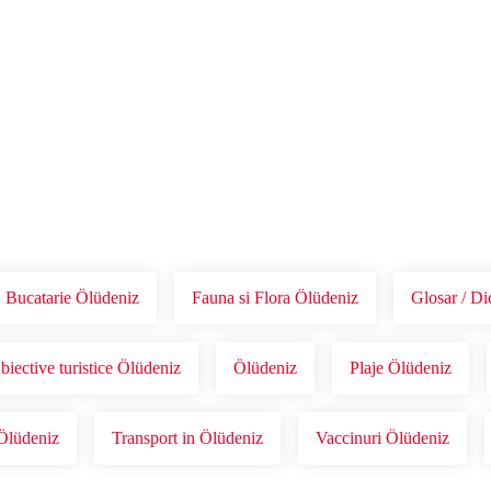
Voucher Cadou
Agentii
Bucatarie Ölüdeniz
Fauna si Flora Ölüdeniz
Glosar / Di
biective turistice Ölüdeniz
Ölüdeniz
Plaje Ölüdeniz
Ölüdeniz
Transport in Ölüdeniz
Vaccinuri Ölüdeniz