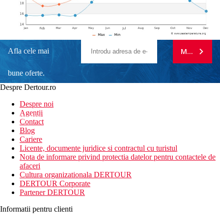
Afla cele mai
MA ABONE
bune oferte.
Despre Dertour.ro
Inscrie-te la
Despre noi
Agentii
newsletter!
Contact
Blog
Cariere
Licente, documente juridice si contractul cu turistul
Nota de informare privind protectia datelor pentru contactele de
afaceri
Cultura organizationala DERTOUR
DERTOUR Corporate
Partener DERTOUR
Informatii pentru clienti