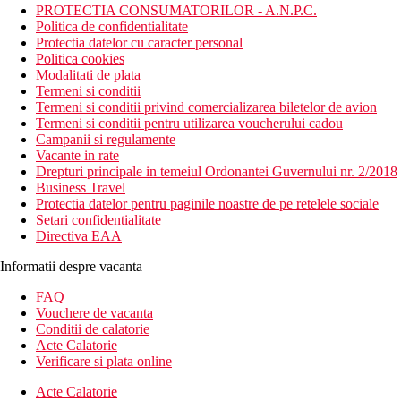
PROTECTIA CONSUMATORILOR - A.N.P.C.
Politica de confidentialitate
Protectia datelor cu caracter personal
Politica cookies
Modalitati de plata
Termeni si conditii
Termeni si conditii privind comercializarea biletelor de avion
Termeni si conditii pentru utilizarea voucherului cadou
Campanii si regulamente
Vacante in rate
Drepturi principale in temeiul Ordonantei Guvernului nr. 2/2018
Business Travel
Protectia datelor pentru paginile noastre de pe retelele sociale
Setari confidentialitate
Directiva EAA
Informatii despre vacanta
FAQ
Vouchere de vacanta
Conditii de calatorie
Acte Calatorie
Verificare si plata online
Acte Calatorie