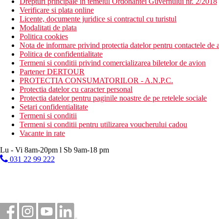
Drepturi principale in temeiul Ordonantei Guvernului nr. 2/2018
Verificare si plata online
Licente, documente juridice si contractul cu turistul
Modalitati de plata
Politica cookies
Nota de informare privind protectia datelor pentru contactele de a
Politica de confidentialitate
Termeni si conditii privind comercializarea biletelor de avion
Partener DERTOUR
PROTECTIA CONSUMATORILOR - A.N.P.C.
Protectia datelor cu caracter personal
Protectia datelor pentru paginile noastre de pe retelele sociale
Setari confidentialitate
Termeni si conditii
Termeni si conditii pentru utilizarea voucherului cadou
Vacante in rate
Lu - Vi 8am-20pm l Sb 9am-18 pm
031 22 99 222