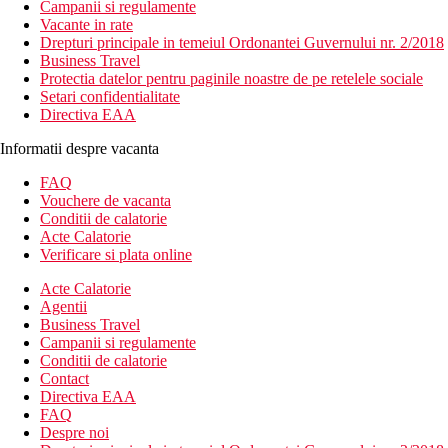
Campanii si regulamente
Vacante in rate
Drepturi principale in temeiul Ordonantei Guvernului nr. 2/2018
Business Travel
Protectia datelor pentru paginile noastre de pe retelele sociale
Setari confidentialitate
Directiva EAA
Informatii despre vacanta
FAQ
Vouchere de vacanta
Conditii de calatorie
Acte Calatorie
Verificare si plata online
Acte Calatorie
Agentii
Business Travel
Campanii si regulamente
Conditii de calatorie
Contact
Directiva EAA
FAQ
Despre noi