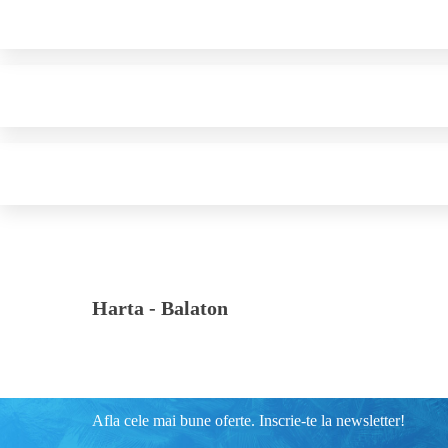
Harta -
Balaton
Afla cele mai bune oferte. Inscrie-te la newsletter!