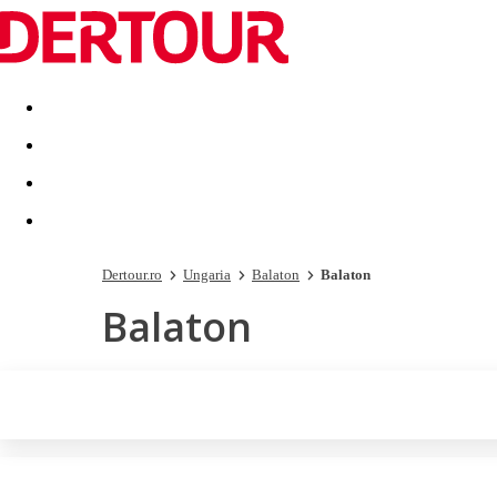
Destinatii
Vacanta perfecta
OFERTE DE NERATAT
Dertour.ro
Ungaria
Balaton
Balaton
Balaton