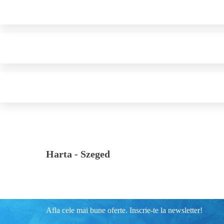
Harta -
Szeged
Afla cele mai bune oferte. Inscrie-te la newsletter!