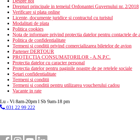
Despre noi
Drepturi principale in temeiul Ordonantei Guvernului nr. 2/2018
Verificare si plata online
Licente, documente juridice si contractul cu turistul
Modalitati de plata
Politica cookies
Nota de informare privind protectia datelor pentru contactele de a
Politica de confidentialitate
Termeni si conditii privind comercializarea biletelor de avion
Partener DERTOUR
PROTECTIA CONSUMATORILOR - A.N.P.C.
Protectia datelor cu caracter personal
Protectia datelor pentru paginile noastre de pe retelele sociale
Setari confidentialitate
Termeni si conditii
Termeni si conditii pentru utilizarea voucherului cadou
Vacante in rate
Lu - Vi 8am-20pm l Sb 9am-18 pm
031 22 99 222