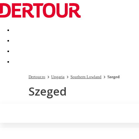
Destinatii
Vacanta perfecta
OFERTE DE NERATAT
Dertour.ro
Ungaria
Southern Lowland
Szeged
Szeged