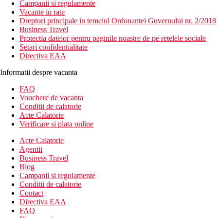
Campanii si regulamente
Vacante in rate
Drepturi principale in temeiul Ordonantei Guvernului nr. 2/2018
Business Travel
Protectia datelor pentru paginile noastre de pe retelele sociale
Setari confidentialitate
Directiva EAA
Informatii despre vacanta
FAQ
Vouchere de vacanta
Conditii de calatorie
Acte Calatorie
Verificare si plata online
Acte Calatorie
Agentii
Business Travel
Blog
Campanii si regulamente
Conditii de calatorie
Contact
Directiva EAA
FAQ