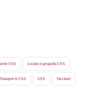
storie USA
Locatia si geografia USA
Transport in USA
USA
Vaccinuri