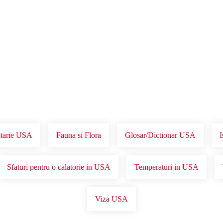
Voucher Cadou
Agentii
tarie USA
Fauna si Flora
Glosar/Dictionar USA
I
Sfaturi pentru o calatorie in USA
Temperaturi in USA
Viza USA