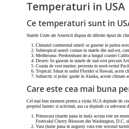
Temperaturi in USA
Ce temperaturi sunt in US
Statele Unite ale Americii dispun de diferite tipuri de cli
Climatul continental umed: se gaseste in partea nordic
Subtropical umed: comun in statele din sud-est, cum 
Mediterana: Predominant de-a lungul coastei Californ
Desert: Se gaseste in statele de sud-vest precum Ariz
Coasta de vest marina: prezenta in nord-vestul Pacif
Tropical: Situat in sudul Floridei si Hawaii, acest c
Subarctic si polar: gasite in Alaska, aceste climate au
Care este cea mai buna pe
Cel mai bun moment pentru a vizita SUA depinde de ceea ce
propriul farmec si activitati, asa ca depinde cu adevarat de
Primavara (martie pana in mai): acesta este un mom
Festivalul Cherry Blossom din Washington, D.C. si f
Vara (iunie pana in august): vara este sezonul turis