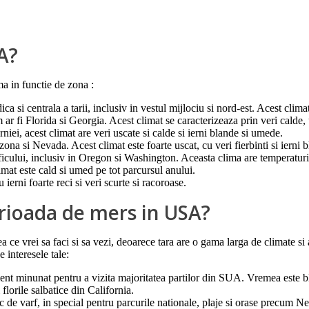
A?
ma in functie de zona :
a si centrala a tarii, inclusiv in vestul mijlociu si nord-est. Acest climat
ar fi Florida si Georgia. Acest climat se caracterizeaza prin veri calde,
iei, acest climat are veri uscate si calde si ierni blande si umede.
ona si Nevada. Acest climat este foarte uscat, cu veri fierbinti si ierni 
icului, inclusiv in Oregon si Washington. Aceasta clima are temperaturi b
limat este cald si umed pe tot parcursul anului.
 ierni foarte reci si veri scurte si racoroase.
rioada de mers in USA?
 vrei sa faci si sa vezi, deoarece tara are o gama larga de climate si ac
 interesele tale:
ent minunat pentru a vizita majoritatea partilor din SUA. Vremea este 
lorile salbatice din California.
tic de varf, in special pentru parcurile nationale, plaje si orase precum