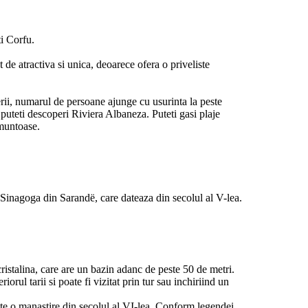
ti Corfu.
 de atractiva si unica, deoarece ofera o priveliste
erii, numarul de persoane ajunge cu usurinta la peste
puteti descoperi Riviera Albaneza. Puteti gasi plaje
 muntoase.
i Sinagoga din Sarandë, care dateaza din secolul al V-lea.
ristalina, care are un bazin adanc de peste 50 de metri.
rul tarii si poate fi vizitat prin tur sau inchiriind un
este o manastire din secolul al VI-lea. Conform legendei,