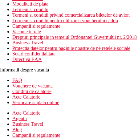
Modalitati de plata
Termeni si conditii
Termeni si conditii privind comercializarea biletelor de avion
Termeni si conditii pentru utilizarea voucherului cadou
Campanii si regulamente
Vacante in rate
Drepturi principale in temeiul Ordonantei Guvernului nr. 2/2018
Business Travel
Protectia datelor pentru paginile noastre de pe retelele sociale
Setari confidentialitate
Directiva EAA
Informatii despre vacanta
FAQ
Vouchere de vacanta
Conditii de calatorie
Acte Calatorie
Verificare si plata online
Acte Calatorie
Agentii
Business Travel
Blog
Campanii si regulamente