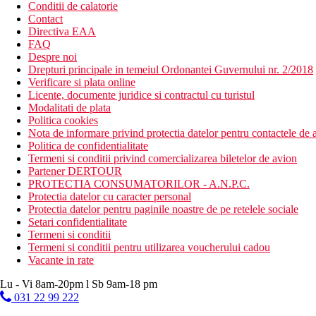
Conditii de calatorie
Contact
Directiva EAA
FAQ
Despre noi
Drepturi principale in temeiul Ordonantei Guvernului nr. 2/2018
Verificare si plata online
Licente, documente juridice si contractul cu turistul
Modalitati de plata
Politica cookies
Nota de informare privind protectia datelor pentru contactele de a
Politica de confidentialitate
Termeni si conditii privind comercializarea biletelor de avion
Partener DERTOUR
PROTECTIA CONSUMATORILOR - A.N.P.C.
Protectia datelor cu caracter personal
Protectia datelor pentru paginile noastre de pe retelele sociale
Setari confidentialitate
Termeni si conditii
Termeni si conditii pentru utilizarea voucherului cadou
Vacante in rate
Lu - Vi 8am-20pm l Sb 9am-18 pm
031 22 99 222