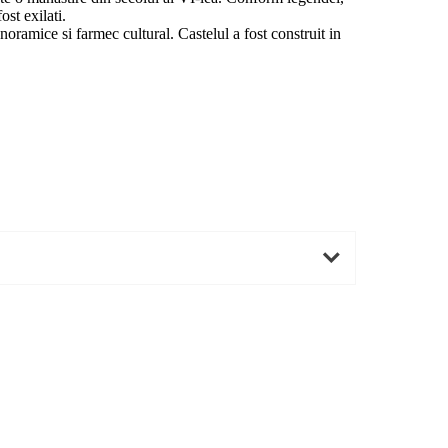
ost exilati.
oramice si farmec cultural. Castelul a fost construit in