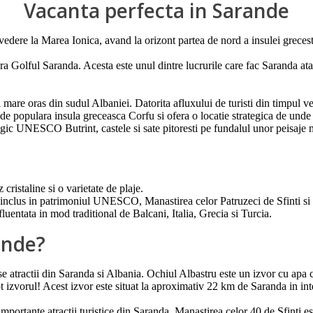
Vacanta perfecta in Sarande
 vedere la Marea Ionica, avand la orizont partea de nord a insulei greces
ra Golful Saranda. Acesta este unul dintre lucrurile care fac Saranda atat
mare oras din sudul Albaniei. Datorita afluxului de turisti din timpul v
de populara insula greceasca Corfu si ofera o locatie strategica de unde 
logic UNESCO Butrint, castele si sate pitoresti pe fundalul unor peisaje
cristaline si o varietate de plaje.
nt, inclus in patrimoniul UNESCO, Manastirea celor Patruzeci de Sfinti s
uentata in mod traditional de Balcani, Italia, Grecia si Turcia.
ande?
 atractii din Saranda si Albania. Ochiul Albastru este un izvor cu apa c
izvorul! Acest izvor este situat la aproximativ 22 km de Saranda in interio
importante atractii turistice din Saranda. Manastirea celor 40 de Sfinti 