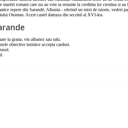
 martiri romani care nu au vrut sa renunte la credinta lor crestina si au f
tice repere din Sarandë, Albania - oferind un mixt de istorie, vederi pan
iului Otoman. Acest castel dateaza din secolul al XVI-lea.
Sarande
re la gratar, vin albanez sau raki.
nele obiective turistice accepta carduri.
rasul.
d.