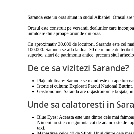
Saranda este un oras situat in sudul Albaniei. Orasul are
Orasul este construit pe versantii dealurilor care inconjoa
uimitoare din aproape oriunde din oras.
Cu aproximativ 30.000 de locuitori, Saranda este cel mai 
100.000. Saranda se afla la doar 30 de minute de feribot 
superbe, situri de patrimoniu antice, precum situl arheo
De ce sa vizitezi Sarande?
Plaje uluitoare: Sarande se mandreste cu ape turcoaz 
Istorie si cultura: Explorati Parcul National Butri
Gastronomie: Saranda are o gastronomie bogata, infl
Unde sa calatoresti in Sar
Blue Eyes: Aceasta este una dintre cele mai faimoase
Nimeni nu stie cu siguranta cat de adanc este de fapt 
taxi.
Manastirea celor 40 de Sfinti: Unul dintre cele mai 