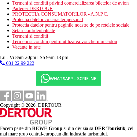
Termeni si conditii privind comercializarea biletelor de avion
Partener DERTOUR
PROTECTIA CONSUMATORILOR - A.N.P.C.
Protectia datelor cu caracter personal
Protectia datelor pentru paginile noastre de pe retelele sociale
Setari confidentialitate
Termeni si conditii
Termeni si conditii pentru utilizarea voucherului cadou
Vacante in rate
Lu - Vi 8am-20pm l Sb 9am-18 pm
031 22 99 222
WHATSAPP - SCRIE-NE
Copyright © 2026, DERTOUR
Facem parte din
REWE Group
si din divizia sa
DER Touristik
, cel
mai mare grup central-european din industria turismului.