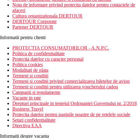
Nota de informare privind protectia datelor pentru contactele de
afaceri
Cultura organizationala DERTOUR
DERTOUR Corporate
Partener DERTOUR
Informatii pentru clienti
PROTECTIA CONSUMATORILOR - A.N.P.C.
Politica de confidentialitate
Protectia datelor cu caracter personal
Politica cookies
Modalitati de plata
Termeni si conditii
Termeni si conditii privind comercializarea biletelor de avion
Termeni si conditii pentru utilizarea voucherului cadou
Campanii si regulamente
Vacante in rate
Drepturi principale in temeiul Ordonantei Guvernului nr. 2/2018
Business Travel
Protectia datelor pentru paginile noastre de pe retelele sociale
Setari confidentialitate
Directiva EAA
Informatii despre vacanta