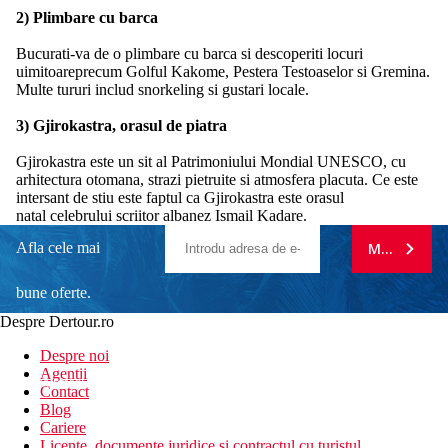
2) Plimbare cu barca
Bucurati-va de o plimbare cu barca si descoperiti locuri
uimitoareprecum Golful Kakome, Pestera Testoaselor si Gremina.
Multe tururi includ snorkeling si gustari locale.
3) Gjirokastra, orasul de piatra
Gjirokastra este un sit al Patrimoniului Mondial UNESCO, cu
arhitectura otomana, strazi pietruite si atmosfera placuta. Ce este
intersant de stiu este faptul ca Gjirokastra este orasul
natal celebrului scriitor albanez Ismail Kadare.
Afla cele mai
MA ABONE
bune oferte.
Despre Dertour.ro
Inscrie-te la
Despre noi
Agentii
newsletter!
Contact
Blog
Cariere
Licente, documente juridice si contractul cu turistul