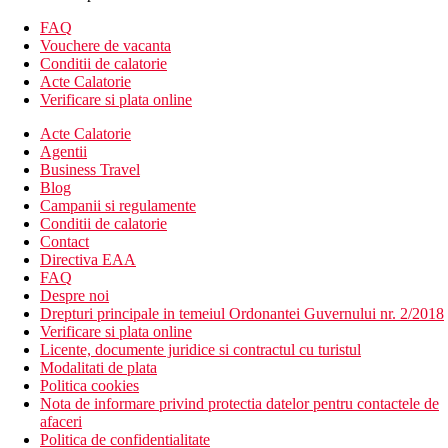
FAQ
Vouchere de vacanta
Conditii de calatorie
Acte Calatorie
Verificare si plata online
Acte Calatorie
Agentii
Business Travel
Blog
Campanii si regulamente
Conditii de calatorie
Contact
Directiva EAA
FAQ
Despre noi
Drepturi principale in temeiul Ordonantei Guvernului nr. 2/2018
Verificare si plata online
Licente, documente juridice si contractul cu turistul
Modalitati de plata
Politica cookies
Nota de informare privind protectia datelor pentru contactele de
afaceri
Politica de confidentialitate