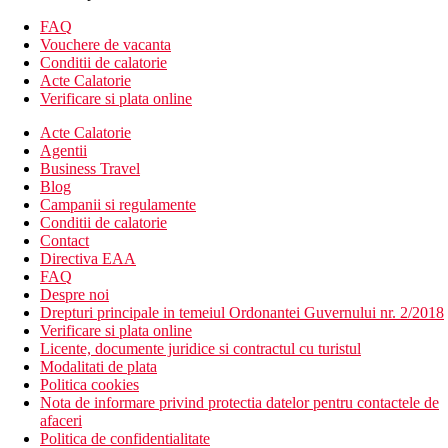
Masa
FAQ
Bar ce serveste bauturi si light snacks pe timpul zilei
Vouchere de vacanta
Conditii de calatorie
Categoria oficiala
Acte Calatorie
3 stele
Verificare si plata online
Distanţe
Acte Calatorie
Agentii
Business Travel
0 m
Blog
Distanta pana la plaja
Campanii si regulamente
Conditii de calatorie
Plaja
Contact
Directiva EAA
FAQ
Hotel langa plaja
Despre noi
Vacanta la plaja
Drepturi principale in temeiul Ordonantei Guvernului nr. 2/2018
Verificare si plata online
Galerie foto
Licente, documente juridice si contractul cu turistul
Modalitati de plata
Politica cookies
Nota de informare privind protectia datelor pentru contactele de
afaceri
Politica de confidentialitate