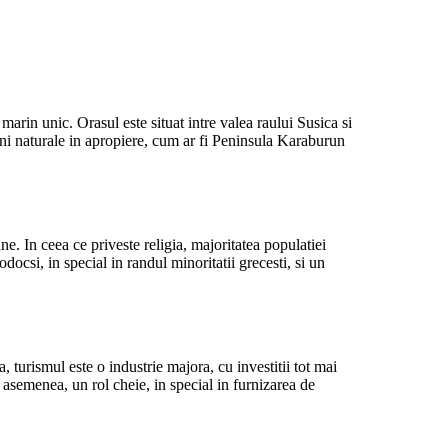
arin unic. Orasul este situat intre valea raului Susica si
uni naturale in apropiere, cum ar fi Peninsula Karaburun
e. In ceea ce priveste religia, majoritatea populatiei
docsi, in special in randul minoritatii grecesti, si un
turismul este o industrie majora, cu investitii tot mai
de asemenea, un rol cheie, in special in furnizarea de