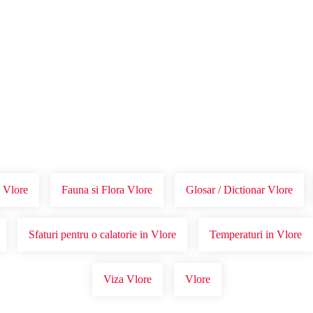
Voucher Cadou
Agentii
 Vlore
Fauna si Flora Vlore
Glosar / Dictionar Vlore
Sfaturi pentru o calatorie in Vlore
Temperaturi in Vlore
Viza Vlore
Vlore