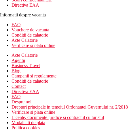
Directiva EAA
Informatii despre vacanta
FAQ
Vouchere de vacanta
Conditii de calatorie
Acte Calatorie
Verificare si plata online
Acte Calatorie
Agentii
Business Travel
Blog
Campanii si regulamente
Conditii de calatorie
Contact
Directiva EAA
FAQ
Despre noi
Drepturi principale in temeiul Ordonantei Guvernului nr. 2/2018
Verificare si plata online
Licente, documente juridice si contractul cu turistul
Modalitati de plata
Politica cookies