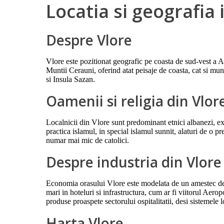
Locatia si geografia 
Despre Vlore
Vlore este pozitionat geografic pe coasta de sud-vest a A
Muntii Cerauni, oferind atat peisaje de coasta, cat si mu
si Insula Sazan.
Oamenii si religia din Vlor
Localnicii din Vlore sunt predominant etnici albanezi, exi
practica islamul, in special islamul sunnit, alaturi de o p
numar mai mic de catolici.
Despre industria din Vlore
Economia orasului Vlore este modelata de un amestec de tu
mari in hoteluri si infrastructura, cum ar fi viitorul Aerop
produse proaspete sectorului ospitalitatii, desi sistemele 
Harta Vlore