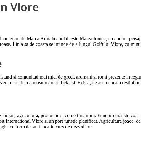
in Vlore
lbaniei, unde Marea Adriatica intalneste Marea Ionica, creand un peisaj m
ntoase. Linia sa de coasta se intinde de-a lungul Golfului Vlore, cu min
e
stand si comunitati mai mici de greci, aromani si romi prezente in regiun
rezenta notabila a musulmanilor bektasi. Exista, de asemenea, crestini orto
rism, agricultura, productie si comert maritim. Fiind un oras de coasta, 
ort International Vlore si un port turistic planificat. Agricultura joaca, 
logistice formale sunt inca in curs de dezvoltare.