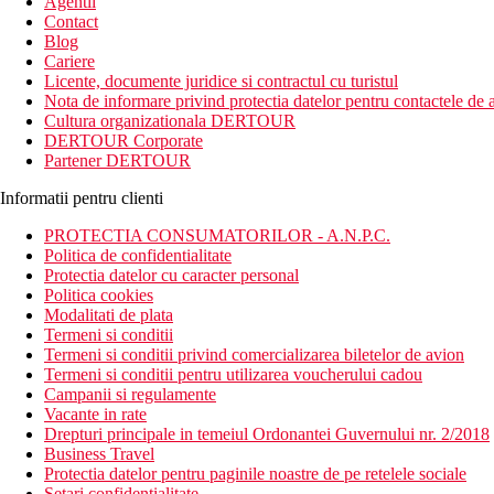
Agentii
Contact
Blog
Cariere
Licente, documente juridice si contractul cu turistul
Nota de informare privind protectia datelor pentru contactele de a
Cultura organizationala DERTOUR
DERTOUR Corporate
Partener DERTOUR
Informatii pentru clienti
PROTECTIA CONSUMATORILOR - A.N.P.C.
Politica de confidentialitate
Protectia datelor cu caracter personal
Politica cookies
Modalitati de plata
Termeni si conditii
Termeni si conditii privind comercializarea biletelor de avion
Termeni si conditii pentru utilizarea voucherului cadou
Campanii si regulamente
Vacante in rate
Drepturi principale in temeiul Ordonantei Guvernului nr. 2/2018
Business Travel
Protectia datelor pentru paginile noastre de pe retelele sociale
Setari confidentialitate