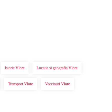
Istorie Vlore
Locatia si geografia Vlore
Transport Vlore
Vaccinuri Vlore