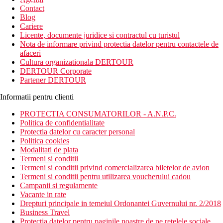
newsletter!
Contact
Blog
Cariere
Licente, documente juridice si contractul cu turistul
Nota de informare privind protectia datelor pentru contactele de
afaceri
Cultura organizationala DERTOUR
DERTOUR Corporate
Partener DERTOUR
Informatii pentru clienti
PROTECTIA CONSUMATORILOR - A.N.P.C.
Politica de confidentialitate
Protectia datelor cu caracter personal
Politica cookies
Modalitati de plata
Termeni si conditii
Termeni si conditii privind comercializarea biletelor de avion
Termeni si conditii pentru utilizarea voucherului cadou
Campanii si regulamente
Vacante in rate
Drepturi principale in temeiul Ordonantei Guvernului nr. 2/2018
Business Travel
Protectia datelor pentru paginile noastre de pe retelele sociale