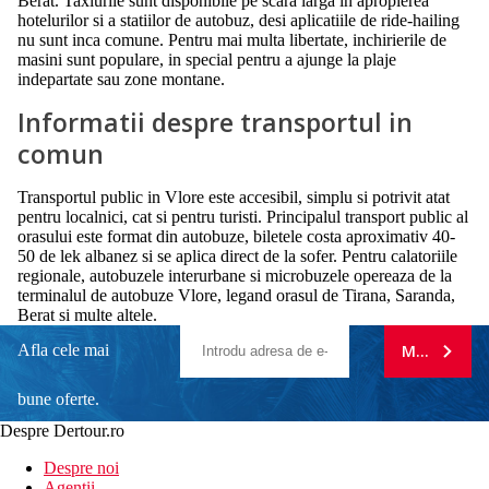
Berat. Taxiurile sunt disponibile pe scara larga in apropierea
hotelurilor si a statiilor de autobuz, desi aplicatiile de ride-hailing
nu sunt inca comune. Pentru mai multa libertate, inchirierile de
masini sunt populare, in special pentru a ajunge la plaje
indepartate sau zone montane.
Informatii despre transportul in
comun
Transportul public in Vlore este accesibil, simplu si potrivit atat
pentru localnici, cat si pentru turisti. Principalul transport public al
orasului este format din autobuze, biletele costa aproximativ 40-
50 de lek albanez si se aplica direct de la sofer. Pentru calatoriile
regionale, autobuzele interurbane si microbuzele opereaza de la
terminalul de autobuze Vlore, legand orasul de Tirana, Saranda,
Berat si multe altele.
Afla cele mai
MA ABONE
bune oferte.
Despre Dertour.ro
Inscrie-te la
Despre noi
Agentii