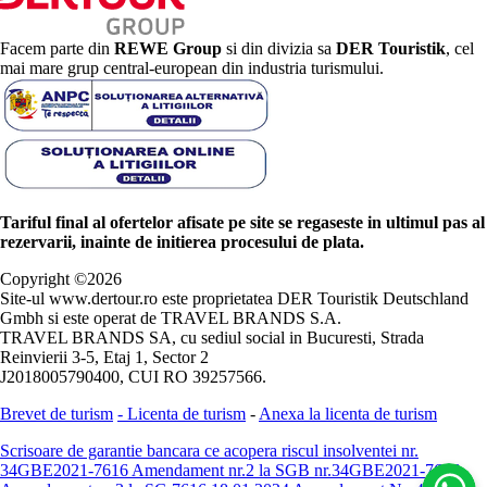
Facem parte din
REWE Group
si din divizia sa
DER Touristik
, cel
mai mare grup central-european din industria turismului.
Tariful final al ofertelor afisate pe site se regaseste in ultimul pas al
rezervarii, inainte de initierea procesului de plata.
Copyright ©
2026
Site-ul www.dertour.ro este proprietatea DER Touristik Deutschland
Gmbh si este operat de TRAVEL BRANDS S.A.
TRAVEL BRANDS SA, cu sediul social in Bucuresti, Strada
Reinvierii 3-5, Etaj 1, Sector 2
J2018005790400, CUI RO 39257566.
Brevet de turism
-
Licenta de turism
-
Anexa la licenta de turism
Scrisoare de garantie bancara ce acopera riscul insolventei nr.
34GBE2021-7616
Amendament nr.2 la SGB nr.34GBE2021-7616