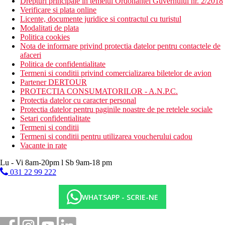
Drepturi principale in temeiul Ordonantei Guvernului nr. 2/2018
Verificare si plata online
Licente, documente juridice si contractul cu turistul
Modalitati de plata
Politica cookies
Nota de informare privind protectia datelor pentru contactele de
afaceri
Politica de confidentialitate
Termeni si conditii privind comercializarea biletelor de avion
Partener DERTOUR
PROTECTIA CONSUMATORILOR - A.N.P.C.
Protectia datelor cu caracter personal
Protectia datelor pentru paginile noastre de pe retelele sociale
Setari confidentialitate
Termeni si conditii
Termeni si conditii pentru utilizarea voucherului cadou
Vacante in rate
Lu - Vi 8am-20pm l Sb 9am-18 pm
031 22 99 222
WHATSAPP - SCRIE-NE