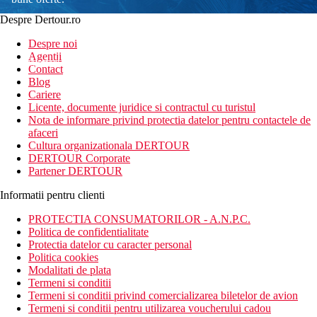
Despre Dertour.ro
Inscrie-te la
Despre noi
Agentii
newsletter!
Contact
Blog
Cariere
Licente, documente juridice si contractul cu turistul
Nota de informare privind protectia datelor pentru contactele de
afaceri
Cultura organizationala DERTOUR
DERTOUR Corporate
Partener DERTOUR
Informatii pentru clienti
PROTECTIA CONSUMATORILOR - A.N.P.C.
Politica de confidentialitate
Protectia datelor cu caracter personal
Politica cookies
Modalitati de plata
Termeni si conditii
Termeni si conditii privind comercializarea biletelor de avion
Termeni si conditii pentru utilizarea voucherului cadou