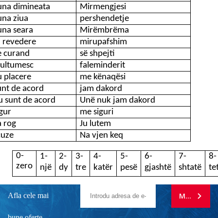
una dimineata
Mirmengjesi
una ziua
pershendetje
una seara
Mirëmbrëma
a revedere
mirupafshim
e curand
së shpejti
ultumesc
faleminderit
 placere
me kënaqësi
unt de acord
jam dakord
u sunt de acord
Unë nuk jam dakord
gur
me siguri
a rog
Ju lutem
cuze
Na vjen keq
0-
1-
2-
3-
4-
5-
6-
7-
8-
zero
një
dy
tre
katër
pesë
gjashtë
shtatë
te
Afla cele mai
MA ABONE
bune oferte.