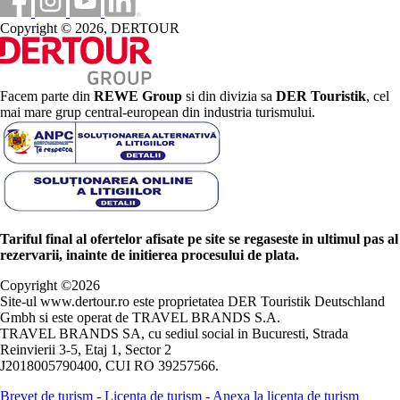
Copyright © 2026, DERTOUR
Facem parte din
REWE Group
si din divizia sa
DER Touristik
, cel
mai mare grup central-european din industria turismului.
Tariful final al ofertelor afisate pe site se regaseste in ultimul pas al
rezervarii, inainte de initierea procesului de plata.
Copyright ©
2026
Site-ul www.dertour.ro este proprietatea DER Touristik Deutschland
Gmbh si este operat de TRAVEL BRANDS S.A.
TRAVEL BRANDS SA, cu sediul social in Bucuresti, Strada
Reinvierii 3-5, Etaj 1, Sector 2
J2018005790400, CUI RO 39257566.
Brevet de turism
-
Licenta de turism
-
Anexa la licenta de turism