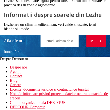
Lezhe este o destinatie sigura pentru turisti. Furtul din buzunare se
practica des in zonele aglomerate.
Informatii despre soarele din Lezhe
Lezhe are un climat mediteranean: veri calde si uscate; ierni
blande si umede.
Afla cele mai
MA ABONE
bune oferte.
Despre Dertour.ro
Inscrie-te la
Despre noi
Agentii
newsletter!
Contact
Blog
Cariere
Licente, documente juridice si contractul cu turistul
Nota de informare privind protectia datelor pentru contactele de
afaceri
Cultura organizationala DERTOUR
DERTOUR Corporate