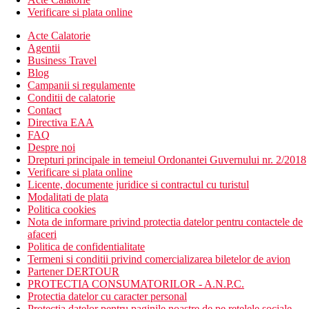
Verificare si plata online
Acte Calatorie
Agentii
Business Travel
Blog
Campanii si regulamente
Conditii de calatorie
Contact
Directiva EAA
FAQ
Despre noi
Drepturi principale in temeiul Ordonantei Guvernului nr. 2/2018
Verificare si plata online
Licente, documente juridice si contractul cu turistul
Modalitati de plata
Politica cookies
Nota de informare privind protectia datelor pentru contactele de
afaceri
Politica de confidentialitate
Termeni si conditii privind comercializarea biletelor de avion
Partener DERTOUR
PROTECTIA CONSUMATORILOR - A.N.P.C.
Protectia datelor cu caracter personal
Protectia datelor pentru paginile noastre de pe retelele sociale