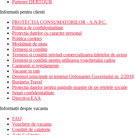
Partener DERTOUR
Informatii pentru clienti
PROTECTIA CONSUMATORILOR - A.N.P.C.
Politica de confidentialitate
Protectia datelor cu caracter personal
Politica cookies
Modalitati de plata
Termeni si conditii
Termeni si conditii privind comercializarea biletelor de avion
Termeni si conditii pentru utilizarea voucherului cadou
Campanii si regulamente
Vacante in rate
Drepturi principale in temeiul Ordonantei Guvernului nr. 2/2018
Business Travel
Protectia datelor pentru paginile noastre de pe retelele sociale
Setari confidentialitate
Directiva EAA
Informatii despre vacanta
FAQ
Vouchere de vacanta
Conditii de calatorie
Acte Calatorie