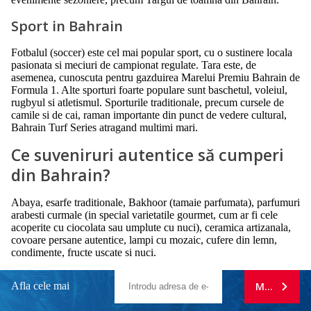
Sport in Bahrain
Fotbalul (soccer) este cel mai popular sport, cu o sustinere locala
pasionata si meciuri de campionat regulate. Tara este, de
asemenea, cunoscuta pentru gazduirea Marelui Premiu Bahrain de
Formula 1. Alte sporturi foarte populare sunt baschetul, voleiul,
rugbyul si atletismul. Sporturile traditionale, precum cursele de
camile si de cai, raman importante din punct de vedere cultural,
Bahrain Turf Series atragand multimi mari.
Ce suveniruri autentice să cumperi
din Bahrain?
Abaya, esarfe traditionale, Bakhoor (tamaie parfumata), parfumuri
arabesti curmale (in special varietatile gourmet, cum ar fi cele
acoperite cu ciocolata sau umplute cu nuci), ceramica artizanala,
covoare persane autentice, lampi cu mozaic, cufere din lemn,
condimente, fructe uscate si nuci.
Afla cele mai
MA ABONE