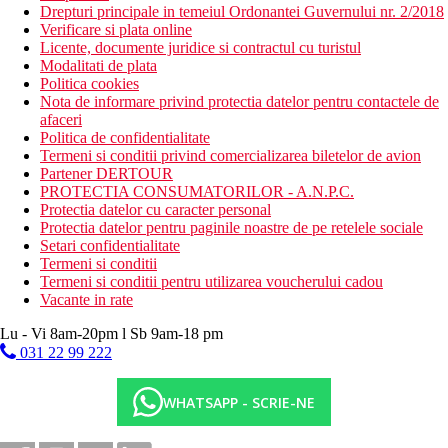
Drepturi principale in temeiul Ordonantei Guvernului nr. 2/2018
Verificare si plata online
Licente, documente juridice si contractul cu turistul
Modalitati de plata
Politica cookies
Nota de informare privind protectia datelor pentru contactele de
afaceri
Politica de confidentialitate
Termeni si conditii privind comercializarea biletelor de avion
Partener DERTOUR
PROTECTIA CONSUMATORILOR - A.N.P.C.
Protectia datelor cu caracter personal
Protectia datelor pentru paginile noastre de pe retelele sociale
Setari confidentialitate
Termeni si conditii
Termeni si conditii pentru utilizarea voucherului cadou
Vacante in rate
Lu - Vi 8am-20pm l Sb 9am-18 pm
031 22 99 222
WHATSAPP - SCRIE-NE