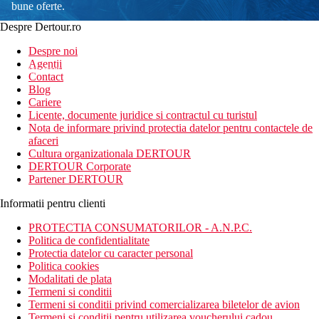
bune oferte.
Despre Dertour.ro
Inscrie-te la
Despre noi
Agentii
newsletter!
Contact
Blog
Cariere
Licente, documente juridice si contractul cu turistul
Nota de informare privind protectia datelor pentru contactele de
afaceri
Cultura organizationala DERTOUR
DERTOUR Corporate
Partener DERTOUR
Informatii pentru clienti
PROTECTIA CONSUMATORILOR - A.N.P.C.
Politica de confidentialitate
Protectia datelor cu caracter personal
Politica cookies
Modalitati de plata
Termeni si conditii
Termeni si conditii privind comercializarea biletelor de avion
Termeni si conditii pentru utilizarea voucherului cadou