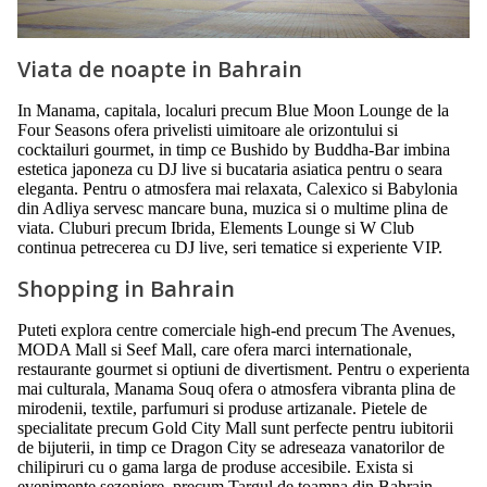
Viata de noapte in Bahrain
In Manama, capitala, localuri precum Blue Moon Lounge de la
Four Seasons ofera privelisti uimitoare ale orizontului si
cocktailuri gourmet, in timp ce Bushido by Buddha-Bar imbina
estetica japoneza cu DJ live si bucataria asiatica pentru o seara
eleganta. Pentru o atmosfera mai relaxata, Calexico si Babylonia
din Adliya servesc mancare buna, muzica si o multime plina de
viata. Cluburi precum Ibrida, Elements Lounge si W Club
continua petrecerea cu DJ live, seri tematice si experiente VIP.
Shopping in Bahrain
Puteti explora centre comerciale high-end precum The Avenues,
MODA Mall si Seef Mall, care ofera marci internationale,
restaurante gourmet si optiuni de divertisment. Pentru o experienta
mai culturala, Manama Souq ofera o atmosfera vibranta plina de
mirodenii, textile, parfumuri si produse artizanale. Pietele de
specialitate precum Gold City Mall sunt perfecte pentru iubitorii
de bijuterii, in timp ce Dragon City se adreseaza vanatorilor de
chilipiruri cu o gama larga de produse accesibile. Exista si
evenimente sezoniere, precum Targul de toamna din Bahrain.