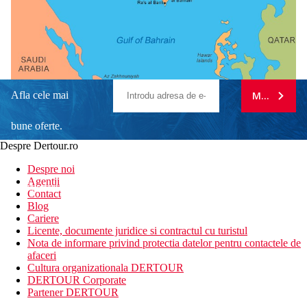
Afla cele mai
MA ABONE
bune oferte.
Despre Dertour.ro
Inscrie-te la
Despre noi
Agentii
newsletter!
Contact
Blog
Cariere
Licente, documente juridice si contractul cu turistul
Nota de informare privind protectia datelor pentru contactele de
afaceri
Cultura organizationala DERTOUR
DERTOUR Corporate
Partener DERTOUR