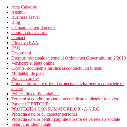
Acte Calatorie
Agentii
Business Travel
Blog
Campanii si regulamente
Conditii de calatorie
Contact
Directiva EAA
FAQ
Despre noi
Drepturi principale in temeiul Ordonantei Guvernului nr. 2/2018
Verificare si plata online
Licente, documente juridice si contractul cu turistul
Modalitati de plata
Politica cookies
Nota de informare privind protectia datelor pentru contactele de
afaceri
Politica de confidentialitate
Termeni si conditii privind comercializarea biletelor de avion
Partener DERTOUR
PROTECTIA CONSUMATORILOR - A.N.P.C.
Protectia datelor cu caracter personal
Protectia datelor pentru paginile noastre de pe retelele sociale
Setari confidentialitate