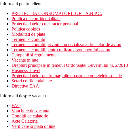
Informatii pentru clienti
PROTECTIA CONSUMATORILOR - A.N.P.C.
Politica de confidentialitate
Protectia datelor cu caracter personal
Politica cookies
Modalitati de plata
Termeni si conditii
Termeni si conditii privind comercializarea biletelor de avion
Termeni si conditii pentru utilizarea voucherului cadou
Campanii si regulamente
Vacante in rate
Drepturi principale in temeiul Ordonantei Guvernului nr. 2/2018
Business Travel
Protectia datelor pentru paginile noastre de pe retelele sociale
Setari confidentialitate
Directiva EAA
Informatii despre vacanta
FAQ
Vouchere de vacanta
Conditii de calatorie
Acte Calatorie
Verificare si plata online