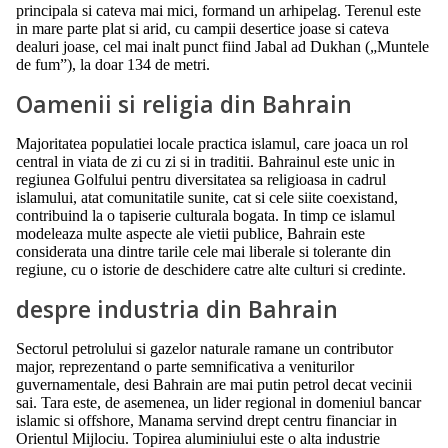
principala si cateva mai mici, formand un arhipelag. Terenul este
in mare parte plat si arid, cu campii desertice joase si cateva
dealuri joase, cel mai inalt punct fiind Jabal ad Dukhan („Muntele
de fum”), la doar 134 de metri.
Oamenii si religia din Bahrain
Majoritatea populatiei locale practica islamul, care joaca un rol
central in viata de zi cu zi si in traditii. Bahrainul este unic in
regiunea Golfului pentru diversitatea sa religioasa in cadrul
islamului, atat comunitatile sunite, cat si cele siite coexistand,
contribuind la o tapiserie culturala bogata. In timp ce islamul
modeleaza multe aspecte ale vietii publice, Bahrain este
considerata una dintre tarile cele mai liberale si tolerante din
regiune, cu o istorie de deschidere catre alte culturi si credinte.
despre industria din Bahrain
Sectorul petrolului si gazelor naturale ramane un contributor
major, reprezentand o parte semnificativa a veniturilor
guvernamentale, desi Bahrain are mai putin petrol decat vecinii
sai. Tara este, de asemenea, un lider regional in domeniul bancar
islamic si offshore, Manama servind drept centru financiar in
Orientul Mijlociu. Topirea aluminiului este o alta industrie