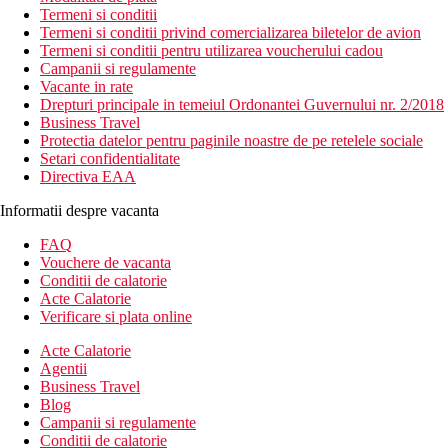
Termeni si conditii
Termeni si conditii privind comercializarea biletelor de avion
Termeni si conditii pentru utilizarea voucherului cadou
Campanii si regulamente
Vacante in rate
Drepturi principale in temeiul Ordonantei Guvernului nr. 2/2018
Business Travel
Protectia datelor pentru paginile noastre de pe retelele sociale
Setari confidentialitate
Directiva EAA
Informatii despre vacanta
FAQ
Vouchere de vacanta
Conditii de calatorie
Acte Calatorie
Verificare si plata online
Acte Calatorie
Agentii
Business Travel
Blog
Campanii si regulamente
Conditii de calatorie