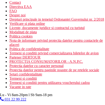
Contact
Directiva EAA
FAQ
Despre noi
Drepturi principale in temeiul Ordonantei Guvernului nr. 2/2018
Verificare si plata online
Licente, documente juridice si contractul cu turistul
Modalitati de plata
Politica cookies
Nota de informare privind protectia datelor pentru contactele de
afaceri
Politica de confidentialitate
Termeni si conditii privind comercializarea biletelor de avion
Partener DERTOUR
PROTECTIA CONSUMATORILOR - A.N.P.C.
Protectia datelor cu caracter personal
Protectia datelor pentru paginile noastre de pe retelele sociale
Setari confidentialitate
Termeni si conditii
Termeni si conditii pentru utilizarea voucherului cadou
Vacante in rate
Lu - Vi 8am-20pm l Sb 9am-18 pm
031 22 99 222