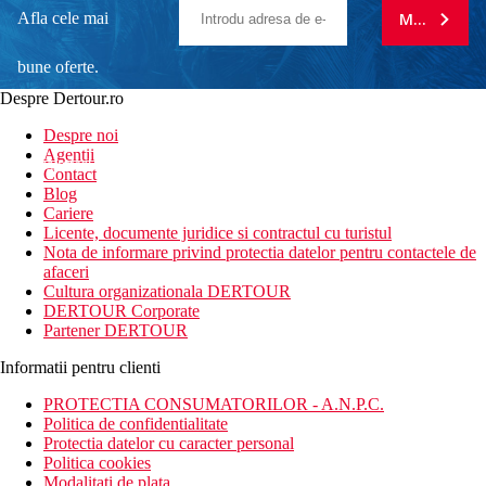
Afla cele mai
MA ABONE
bune oferte.
Despre Dertour.ro
Inscrie-te la
Despre noi
Agentii
newsletter!
Contact
Blog
Cariere
Licente, documente juridice si contractul cu turistul
Nota de informare privind protectia datelor pentru contactele de
afaceri
Cultura organizationala DERTOUR
DERTOUR Corporate
Partener DERTOUR
Informatii pentru clienti
PROTECTIA CONSUMATORILOR - A.N.P.C.
Politica de confidentialitate
Protectia datelor cu caracter personal
Politica cookies
Modalitati de plata