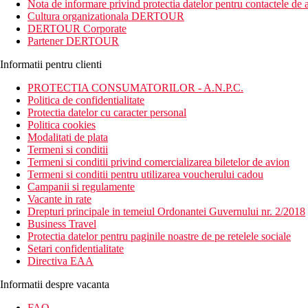
Nota de informare privind protectia datelor pentru contactele de a
Cultura organizationala DERTOUR
DERTOUR Corporate
Partener DERTOUR
Informatii pentru clienti
PROTECTIA CONSUMATORILOR - A.N.P.C.
Politica de confidentialitate
Protectia datelor cu caracter personal
Politica cookies
Modalitati de plata
Termeni si conditii
Termeni si conditii privind comercializarea biletelor de avion
Termeni si conditii pentru utilizarea voucherului cadou
Campanii si regulamente
Vacante in rate
Drepturi principale in temeiul Ordonantei Guvernului nr. 2/2018
Business Travel
Protectia datelor pentru paginile noastre de pe retelele sociale
Setari confidentialitate
Directiva EAA
Informatii despre vacanta
FAQ