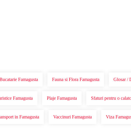
Voucher Cadou
Agentii
Bucatarie Famagusta
Fauna si Flora Famagusta
Glosar / 
uristice Famagusta
Plaje Famagusta
Sfaturi pentru o cala
ansport in Famagusta
Vaccinuri Famagusta
Viza Famagu