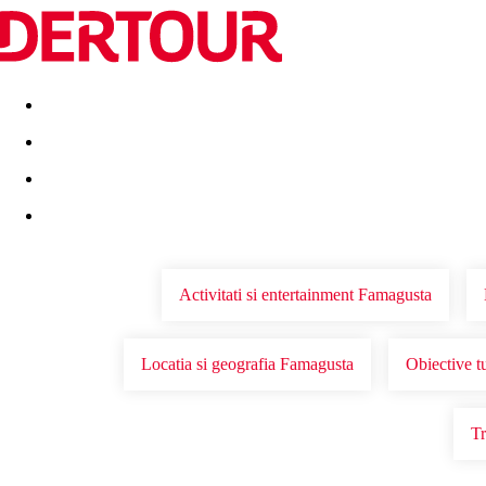
Destinatii
Vacanta perfecta
OFERTE DE NERATAT
Activitati si entertainment Famagusta
Locatia si geografia Famagusta
Obiective t
Tr