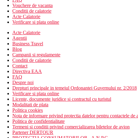
Vouchere de vacanta
Conditii de calatorie
Acte Calatorie
Verificare si plata online
Acte Calatorie
Agentii
Business Travel
Blog
Campanii si regulamente
Conditii de calatorie
Contact
Directiva EAA
FAQ
Despre noi
Drepturi principale in temeiul Ordonantei Guvernului nr. 2/2018
Verificare si plata online
Licente, documente juridice si contractul cu turistul
Modalitati de plata
Politica cookies
Nota de informare privind protectia datelor pentru contactele de a
Politica de confidentialitate
Termeni si conditii privind comercializarea biletelor de avion
Partener DERTOUR
PROTECTIA CONSUMATORILOR - A.N.P.C.