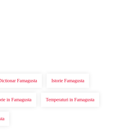
Dictionar Famagusta
Istorie Famagusta
torie in Famagusta
Temperaturi in Famagusta
sta