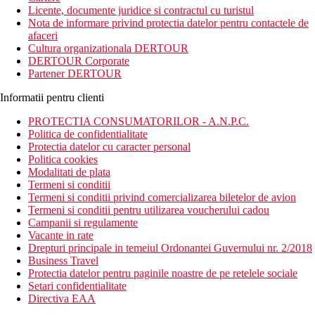
Licente, documente juridice si contractul cu turistul
Nota de informare privind protectia datelor pentru contactele de
afaceri
Cultura organizationala DERTOUR
DERTOUR Corporate
Partener DERTOUR
Informatii pentru clienti
PROTECTIA CONSUMATORILOR - A.N.P.C.
Politica de confidentialitate
Protectia datelor cu caracter personal
Politica cookies
Modalitati de plata
Termeni si conditii
Termeni si conditii privind comercializarea biletelor de avion
Termeni si conditii pentru utilizarea voucherului cadou
Campanii si regulamente
Vacante in rate
Drepturi principale in temeiul Ordonantei Guvernului nr. 2/2018
Business Travel
Protectia datelor pentru paginile noastre de pe retelele sociale
Setari confidentialitate
Directiva EAA