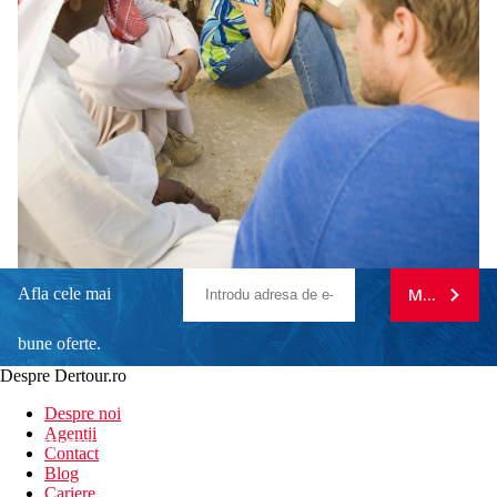
Afla cele mai
MA ABONE
bune oferte.
Despre Dertour.ro
Inscrie-te la
Despre noi
Agentii
newsletter!
Contact
Blog
Cariere