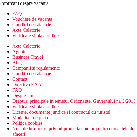
Informatii despre vacanta
FAQ
Vouchere de vacanta
Conditii de calatorie
Acte Calatorie
Verificare si plata online
Acte Calatorie
Agentii
Business Travel
Blog
Campanii si regulamente
Conditii de calatorie
Contact
Directiva EAA
FAQ
Despre noi
Drepturi principale in temeiul Ordonantei Guvernului nr. 2/2018
Verificare si plata online
Licente, documente juridice si contractul cu turistul
Modalitati de plata
Politica cookies
Nota de informare privind protectia datelor pentru contactele de
afaceri