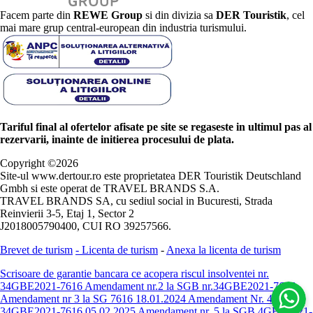
Facem parte din
REWE Group
si din divizia sa
DER Touristik
, cel
mai mare grup central-european din industria turismului.
Tariful final al ofertelor afisate pe site se regaseste in ultimul pas al
rezervarii, inainte de initierea procesului de plata.
Copyright ©
2026
Site-ul www.dertour.ro este proprietatea DER Touristik Deutschland
Gmbh si este operat de TRAVEL BRANDS S.A.
TRAVEL BRANDS SA, cu sediul social in Bucuresti, Strada
Reinvierii 3-5, Etaj 1, Sector 2
J2018005790400, CUI RO 39257566.
Brevet de turism
-
Licenta de turism
-
Anexa la licenta de turism
Scrisoare de garantie bancara ce acopera riscul insolventei nr.
34GBE2021-7616
Amendament nr.2 la SGB nr.34GBE2021-7616
Amendament nr 3 la SG 7616 18.01.2024
Amendament Nr. 4 -
34GBE2021-7616 05.02.2025
Amendament nr. 5 la SGB 4GBE2021-