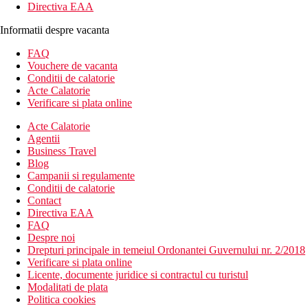
Directiva EAA
Informatii despre vacanta
FAQ
Vouchere de vacanta
Conditii de calatorie
Acte Calatorie
Verificare si plata online
Acte Calatorie
Agentii
Business Travel
Blog
Campanii si regulamente
Conditii de calatorie
Contact
Directiva EAA
FAQ
Despre noi
Drepturi principale in temeiul Ordonantei Guvernului nr. 2/2018
Verificare si plata online
Licente, documente juridice si contractul cu turistul
Modalitati de plata
Politica cookies