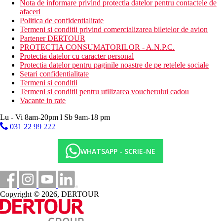
Nota de informare privind protectia datelor pentru contactele de
afaceri
Politica de confidentialitate
Termeni si conditii privind comercializarea biletelor de avion
Partener DERTOUR
PROTECTIA CONSUMATORILOR - A.N.P.C.
Protectia datelor cu caracter personal
Protectia datelor pentru paginile noastre de pe retelele sociale
Setari confidentialitate
Termeni si conditii
Termeni si conditii pentru utilizarea voucherului cadou
Vacante in rate
Lu - Vi 8am-20pm l Sb 9am-18 pm
031 22 99 222
WHATSAPP - SCRIE-NE
Copyright © 2026, DERTOUR