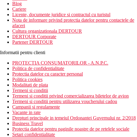
Blog
Cariere
Licente, documente juridice si contractul cu turistul
Nota de informare privind protectia datelor pentru contactele de
afaceri
Cultura organizationala DERTOUR
DERTOUR Corporate
Partener DERTOUR
Informatii pentru clienti
PROTECTIA CONSUMATORILOR - A.N.P.C.
Politica de confidentialitate
Protectia datelor cu caracter personal
Politica cookies
Modalitati de plata
Termeni si conditii
Termeni si conditii privind comercializarea biletelor de avion
Termeni si conditii pentru utilizarea voucherului cadou
Campanii si regulamente
Vacante in rate
Drepturi principale in temeiul Ordonantei Guvernului nr. 2/2018
Business Travel
Protectia datelor pentru paginile noastre de pe retelele sociale
Setari confidentialitate