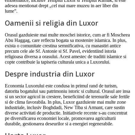
emblematice, inclusiv Templul Luxor si Templul Karnak, si este
adesea mentionat drept „cel mai mare muzeu in aer liber din
lume”.
Oamenii si religia din Luxor
Orasul gazduieste mai multe moschei istorice, cum ar fi Moscheea
Abu Haggag, care reflecta bogata sa mostenire islamica. In plus,
exista o comunitate crestina semnificativa, cu manastiri antice
precum cele ale Sf. Antonie si Sf. Pavel, evidentiind istoria
religioasa diversa a orasului. Acest amestec de traditii islamice si
copte contribuie la tapiseria culturala unica a Luxorului.
Despre industria din Luxor
Economia Luxorului este condusa in primul rand de turism,
datorita bogatului sau patrimoniu istoric si cultural. Orasul are insa
si un sector agricol in crestere, beneficiind de terenurile sale fertile
si de clima favorabila. In plus, Luxor gazduieste mai multe zone
industriale, inclusiv Boghdadi, New Tiba si Armant, care sustin
diverse activitati de productie. Initiativele recente s-au concentrat
pe diversificarea economiei locale, promovarea agriculturii
durabile, gestionarea deseurilor si a energiei regenerabile.