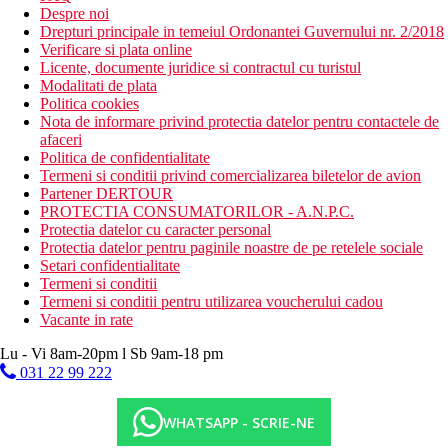
Despre noi
Drepturi principale in temeiul Ordonantei Guvernului nr. 2/2018
Verificare si plata online
Licente, documente juridice si contractul cu turistul
Modalitati de plata
Politica cookies
Nota de informare privind protectia datelor pentru contactele de
afaceri
Politica de confidentialitate
Termeni si conditii privind comercializarea biletelor de avion
Partener DERTOUR
PROTECTIA CONSUMATORILOR - A.N.P.C.
Protectia datelor cu caracter personal
Protectia datelor pentru paginile noastre de pe retelele sociale
Setari confidentialitate
Termeni si conditii
Termeni si conditii pentru utilizarea voucherului cadou
Vacante in rate
Lu - Vi 8am-20pm l Sb 9am-18 pm
031 22 99 222
WHATSAPP - SCRIE-NE