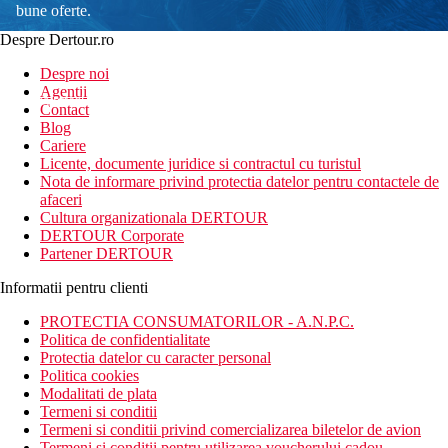
bune oferte.
Despre Dertour.ro
Inscrie-te la
Despre noi
Agentii
newsletter!
Contact
Blog
Cariere
Licente, documente juridice si contractul cu turistul
Nota de informare privind protectia datelor pentru contactele de
afaceri
Cultura organizationala DERTOUR
DERTOUR Corporate
Partener DERTOUR
Informatii pentru clienti
PROTECTIA CONSUMATORILOR - A.N.P.C.
Politica de confidentialitate
Protectia datelor cu caracter personal
Politica cookies
Modalitati de plata
Termeni si conditii
Termeni si conditii privind comercializarea biletelor de avion
Termeni si conditii pentru utilizarea voucherului cadou