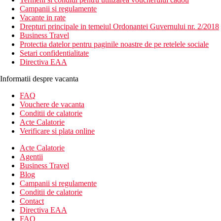
Campanii si regulamente
Vacante in rate
Drepturi principale in temeiul Ordonantei Guvernului nr. 2/2018
Business Travel
Protectia datelor pentru paginile noastre de pe retelele sociale
Setari confidentialitate
Directiva EAA
Informatii despre vacanta
FAQ
Vouchere de vacanta
Conditii de calatorie
Acte Calatorie
Verificare si plata online
Acte Calatorie
Agentii
Business Travel
Blog
Campanii si regulamente
Conditii de calatorie
Contact
Directiva EAA
FAQ