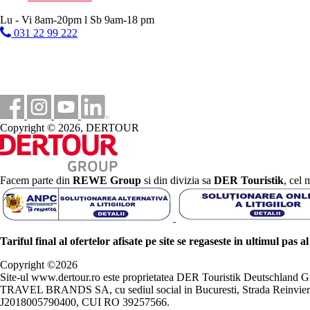
Lu - Vi 8am-20pm l Sb 9am-18 pm
031 22 99 222
Copyright © 2026, DERTOUR
Facem parte din
REWE Group
si din divizia sa
DER Touristik
, cel 
Tariful final al ofertelor afisate pe site se regaseste in ultimul pas a
Copyright ©
2026
Site-ul www.dertour.ro este proprietatea DER Touristik Deutschla
TRAVEL BRANDS SA, cu sediul social in Bucuresti, Strada Reinvierii 
J2018005790400, CUI RO 39257566.