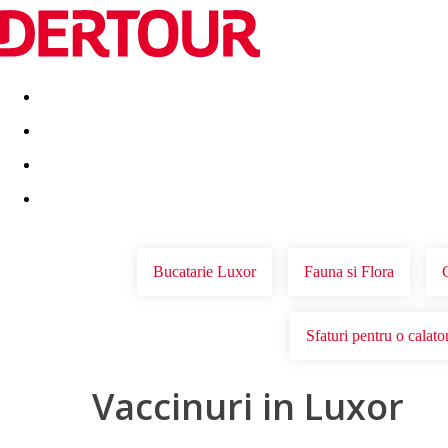
Destinatii
Vacanta perfecta
OFERTE DE NERATAT
Bucatarie Luxor
Fauna si Flora
G
Sfaturi pentru o calato
Vaccinuri in Luxor