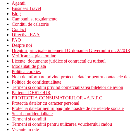
Agentii
Business Travel
Blog
Campanii si regulamente
Conditii de calatorie
Contact
Directiva EAA
FAQ
Despre noi
Drepturi principale in temeiul Ordonantei Guvernului nr. 2/2018
Verificare si plata online
Licente, documente juridice si contractul cu turistul
Modalitati de plata
Politica cookies
Nota de informare privind protectia datelor pentru contactele de a
Politica de confidentialitate
Termeni si conditii privind comercializarea biletelor de avion
Partener DERTOUR
PROTECTIA CONSUMATORILOR - A.N.P.C.
Protectia datelor cu caracter personal
Protectia datelor pentru paginile noastre de pe retelele sociale
Setari confidentialitate
Termeni si conditii
Termeni si conditii pentru utilizarea voucherului cadou
Vacante in rate