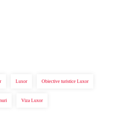
r
Luxor
Obiective turistice Luxor
nuri
Viza Luxor