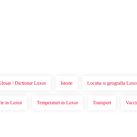
Voucher Cadou
Agentii
losar / Dictionar Luxor
Istorie
Locatia si geografia Luxo
rie in Luxor
Temperaturi in Luxor
Transport
Vacci