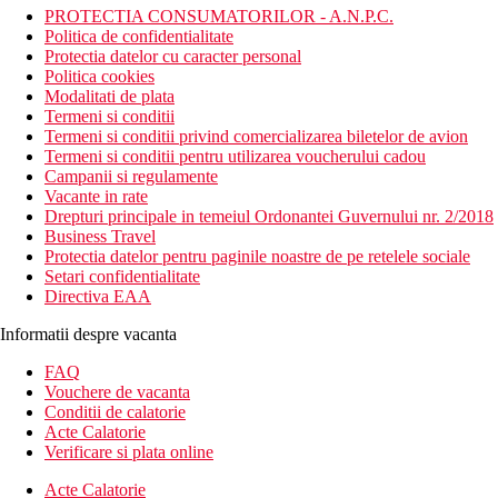
PROTECTIA CONSUMATORILOR - A.N.P.C.
Politica de confidentialitate
Protectia datelor cu caracter personal
Politica cookies
Modalitati de plata
Termeni si conditii
Termeni si conditii privind comercializarea biletelor de avion
Termeni si conditii pentru utilizarea voucherului cadou
Campanii si regulamente
Vacante in rate
Drepturi principale in temeiul Ordonantei Guvernului nr. 2/2018
Business Travel
Protectia datelor pentru paginile noastre de pe retelele sociale
Setari confidentialitate
Directiva EAA
Informatii despre vacanta
FAQ
Vouchere de vacanta
Conditii de calatorie
Acte Calatorie
Verificare si plata online
Acte Calatorie