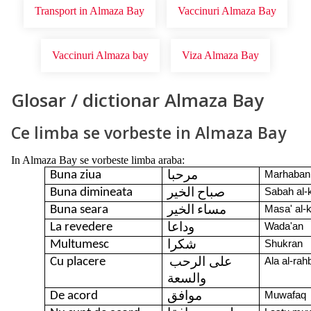
Transport in Almaza Bay
Vaccinuri Almaza Bay
Vaccinuri Almaza bay
Viza Almaza Bay
Glosar / dictionar Almaza Bay
Ce limba se vorbeste in Almaza Bay
In Almaza Bay se vorbeste limba araba:
Buna ziua
Marhaban
مرحبا
Buna dimineata
Sabah al-
صباح الخير
Buna seara
Masa' al-
مساء الخير
La revedere
Wada'an
وداعا
Multumesc
Shukran
شكرا
على الرحب
Cu placere
Ala al-rah
والسعة
De acord
Muwafaq
موافق