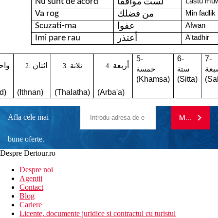
Nu sunt de acord
Lastu muw
لست موافقا
Va rog
Min fadlik
من فضلك
Scuzati-ma
Afwan
عفوا
Imi pare rau
A'tadhir
أعتذر
5-
6-
7-
أربعة
اثنان
واح
ثلاثة
بعة
ستة
خمسة
(Khamsa)
(Sitta)
(Sa
d)
(Ithnan)
(Thalatha)
(Arba'a)
Afla cele mai
MA ABONE
bune oferte.
Despre Dertour.ro
Inscrie-te la
Despre noi
Agentii
newsletter!
Contact
Blog
Cariere
Licente, documente juridice si contractul cu turistul