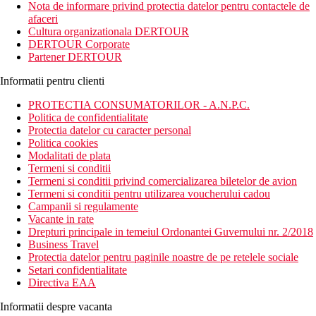
Nota de informare privind protectia datelor pentru contactele de
afaceri
Cultura organizationala DERTOUR
DERTOUR Corporate
Partener DERTOUR
Informatii pentru clienti
PROTECTIA CONSUMATORILOR - A.N.P.C.
Politica de confidentialitate
Protectia datelor cu caracter personal
Politica cookies
Modalitati de plata
Termeni si conditii
Termeni si conditii privind comercializarea biletelor de avion
Termeni si conditii pentru utilizarea voucherului cadou
Campanii si regulamente
Vacante in rate
Drepturi principale in temeiul Ordonantei Guvernului nr. 2/2018
Business Travel
Protectia datelor pentru paginile noastre de pe retelele sociale
Setari confidentialitate
Directiva EAA
Informatii despre vacanta