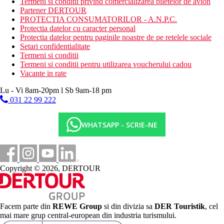
Termeni si conditii privind comercializarea biletelor de avion
Partener DERTOUR
PROTECTIA CONSUMATORILOR - A.N.P.C.
Protectia datelor cu caracter personal
Protectia datelor pentru paginile noastre de pe retelele sociale
Setari confidentialitate
Termeni si conditii
Termeni si conditii pentru utilizarea voucherului cadou
Vacante in rate
Lu - Vi 8am-20pm l Sb 9am-18 pm
031 22 99 222
WHATSAPP - SCRIE-NE
Copyright © 2026, DERTOUR
Facem parte din
REWE Group
si din divizia sa
DER Touristik
, cel
mai mare grup central-european din industria turismului.