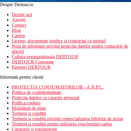
Despre Dertour.ro
Inscrie-te la
Despre noi
Agentii
newsletter!
Contact
Blog
Cariere
Licente, documente juridice si contractul cu turistul
Nota de informare privind protectia datelor pentru contactele de
afaceri
Cultura organizationala DERTOUR
DERTOUR Corporate
Partener DERTOUR
Informatii pentru clienti
PROTECTIA CONSUMATORILOR - A.N.P.C.
Politica de confidentialitate
Protectia datelor cu caracter personal
Politica cookies
Modalitati de plata
Termeni si conditii
Termeni si conditii privind comercializarea biletelor de avion
Termeni si conditii pentru utilizarea voucherului cadou
Campanii si regulamente