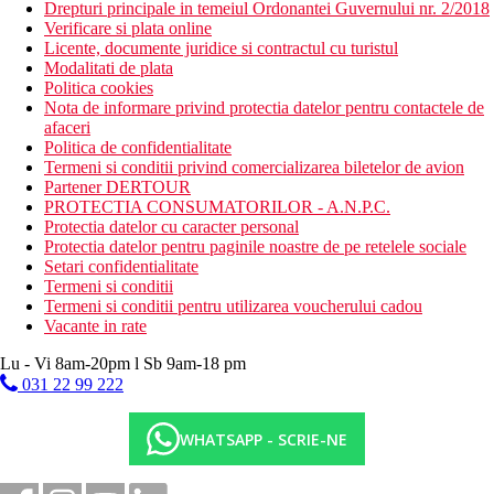
Drepturi principale in temeiul Ordonantei Guvernului nr. 2/2018
Verificare si plata online
Licente, documente juridice si contractul cu turistul
Modalitati de plata
Politica cookies
Nota de informare privind protectia datelor pentru contactele de
afaceri
Politica de confidentialitate
Termeni si conditii privind comercializarea biletelor de avion
Partener DERTOUR
PROTECTIA CONSUMATORILOR - A.N.P.C.
Protectia datelor cu caracter personal
Protectia datelor pentru paginile noastre de pe retelele sociale
Setari confidentialitate
Termeni si conditii
Termeni si conditii pentru utilizarea voucherului cadou
Vacante in rate
Lu - Vi 8am-20pm l Sb 9am-18 pm
031 22 99 222
WHATSAPP - SCRIE-NE