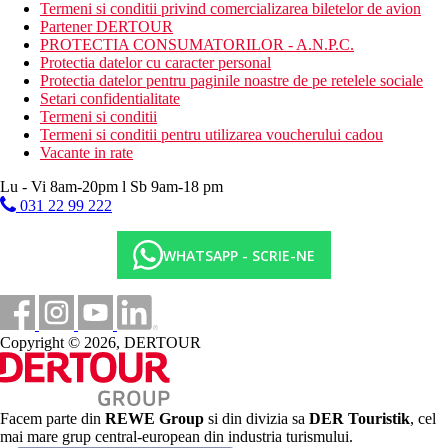
Demipensiune plus:
Termeni si conditii privind comercializarea biletelor de avion
mic dejun si cina tip bufet sau meniu fix
Partener DERTOUR
Pensiune completa plus:
PROTECTIA CONSUMATORILOR - A.N.P.C.
mic dejun, pranz si cina tip bufet sau meniu fix
Protectia datelor cu caracter personal
All Inclusive:
Protectia datelor pentru paginile noastre de pe retelele sociale
mic dejun, pranz si cina tip bufet sau meniu fix
Setari confidentialitate
bauturi alcoolice si nealcoolice
Termeni si conditii
Termeni si conditii pentru utilizarea voucherului cadou
Categoria oficiala
Vacante in rate
4 stele
Lu - Vi 8am-20pm l Sb 9am-18 pm
Nota
031 22 99 222
Sfera si calitatea serviciilor si activitatilor mentionate mai sus pot
fi afectate de introducerea unor posibile masuri de igiena sau
antiepidemie in destinatia data.
WHATSAPP - SCRIE-NE
Site web
https://www.rotana.com/rotanahotelandresorts/unitedarabemirate
Distanţe
Copyright © 2026, DERTOUR
1 km
Magazine
Facem parte din
REWE Group
si din divizia sa
DER Touristik
, cel
mai mare grup central-european din industria turismului.
3 km