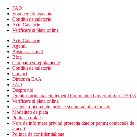
Descrierea hotelului
Hotelul dispune de:
FAQ
Vouchere de vacanta
hol de intrare cu receptie
Conditii de calatorie
125 de camere si apartamente
Acte Calatorie
piscina de pe acoperis
Verificare si plata online
fitness
Acte Calatorie
Wellness
Agentii
2 restaurante si baruri
Business Travel
sali de conferinte
Blog
wifi in hotel si in camere
Campanii si regulamente
Descrierea plajei
Conditii de calatorie
plaja publica este la aproximativ 10 km de hotel
Contact
Directiva EAA
Activitati sportive gratuite
FAQ
fitness
Despre noi
Drepturi principale in temeiul Ordonantei Guvernului nr. 2/2018
Activitati sportive contra cost
Verificare si plata online
masaje
Licente, documente juridice si contractul cu turistul
tratamente de infrumusetare
Modalitati de plata
Politica cookies
Mese
Nota de informare privind protectia datelor pentru contactele de
Mic dejun:
afaceri
mic dejun tip bufet sau meniu
Politica de confidentialitate