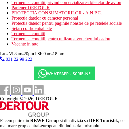
Termeni si conditii privind comercializarea biletelor de avion
Serviciu de transfer
Partener DERTOUR
Detector de monoxid de carbon
PROTECTIA CONSUMATORILOR - A.N.P.C.
Automat (gustari)
Protectia datelor cu caracter personal
Automat (bauturi)
Protectia datelor pentru paginile noastre de pe retelele sociale
Zona pentru fumatori
Setari confidentialitate
Aer conditionat
Termeni si conditii
Serviciu de trezire
Termeni si conditii pentru utilizarea voucherului cadou
Pardoseala de gresie/marmura
Vacante in rate
Izolare fonica
Seif pentru laptop
Lu - Vi 8am-20pm l Sb 9am-18 pm
pranz la pachet
031 22 99 222
Mocheta
Camere izolate fonic
Lift
WHATSAPP - SCRIE-NE
Camere de familie
Facilitati de calcat
Facilitati pentru persoane cu mobilitate redusa
Camere pentru nefumatori
Room service
Copyright © 2026, DERTOUR
Descrierea plajei
cu nisip
Facem parte din
REWE Group
si din divizia sa
DER Touristik
, cel
Activitati sportive
mai mare grup central-european din industria turismului.
Mini golf