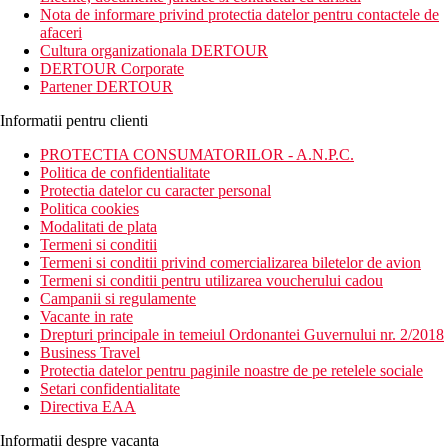
Aeroportul International Dubai (10 km).
Nota de informare privind protectia datelor pentru contactele de
afaceri
Distanta
Cultura organizationala DERTOUR
Aeroportul International Dubai: 14 km
DERTOUR Corporate
Metrou: 900 m
Partener DERTOUR
Plaja: 2,9 km
Informatii pentru clienti
Descriere camere
Exista urmatoarele tipuri de camera:
PROTECTIA CONSUMATORILOR - A.N.P.C.
Double
Politica de confidentialitate
Facilitati:
Protectia datelor cu caracter personal
Dus
Politica cookies
Toaleta
Modalitati de plata
Uscator de par
Termeni si conditii
Hartie igienica
Termeni si conditii privind comercializarea biletelor de avion
Vedere la piscina
Termeni si conditii pentru utilizarea voucherului cadou
Vedere la oras
Campanii si regulamente
Seif pentru laptop
Vacante in rate
Birou
Drepturi principale in temeiul Ordonantei Guvernului nr. 2/2018
Detector de monoxid de carbon
Business Travel
Seif
Protectia datelor pentru paginile noastre de pe retelele sociale
Etaje superioare accesibile cu liftul
Setari confidentialitate
TV cu ecran plat
Directiva EAA
Serviciu de trezire
Uscator de rufe
Informatii despre vacanta