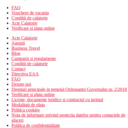
Prosoape
FAQ
Facilitati de calcat
Vouchere de vacanta
Priza langa pat
Conditii de calatorie
Aparat pentru prepararea de ceai/cafea
Acte Calatorie
TV
Verificare si plata online
Lenjerie de pat
Minibar
Acte Calatorie
Pardoseala de gresie/marmura
Agentii
Mocheta
Business Travel
Cana fierbator
Blog
Telefon
Campanii si regulamente
Canale prin cablu
Conditii de calatorie
Garderoba sau dulap
Contact
Izolare fonica
Directiva EAA
Aer conditionat
FAQ
Suport de haine
Despre noi
Drepturi principale in temeiul Ordonantei Guvernului nr. 2/2018
Descrierea hotelului
Verificare si plata online
Servicii recepetie 24/24
Licente, documente juridice si contractul cu turistul
Acces Wi-Fi in lobby
Modalitati de plata
Servicii spalatorie 24/24
Politica cookies
Zona de lucru comuna/ Birou individual
Nota de informare privind protectia datelor pentru contactele de
Zona de relaxare cu spatiu pentru jocuri de societate
afaceri
Piscina exterioara cu apa sarata
Politica de confidentialitate
Centru fitness 24/24