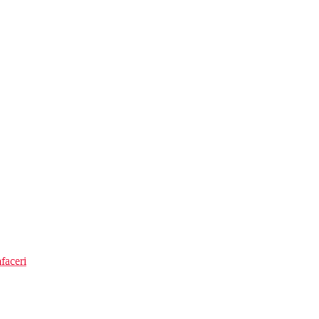
(cu temperatura controlata)
 hotel
faceri