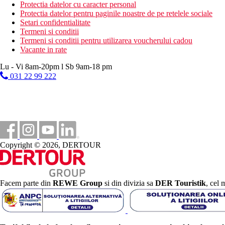
Protectia datelor cu caracter personal
mic dejun si cina tip bufet
Protectia datelor pentru paginile noastre de pe retelele sociale
la cina sunt incluse 2 bauturi non-alcoolice
Setari confidentialitate
Termeni si conditii
Distanţe
Termeni si conditii pentru utilizarea voucherului cadou
Vacante in rate
1,5 km
Lu - Vi 8am-20pm l Sb 9am-18 pm
Magazine
031 22 99 222
900 m
Distanta pana la plaja
35 km
Distanta de cel mai apropiat aeroport
Plaja
Copyright © 2026, DERTOUR
Sezlonguri pe plaja contra cost
Umbrele pe plaja contra cost
Facem parte din
REWE Group
si din divizia sa
DER Touristik
, cel 
Vacanta la plaja
Piscine