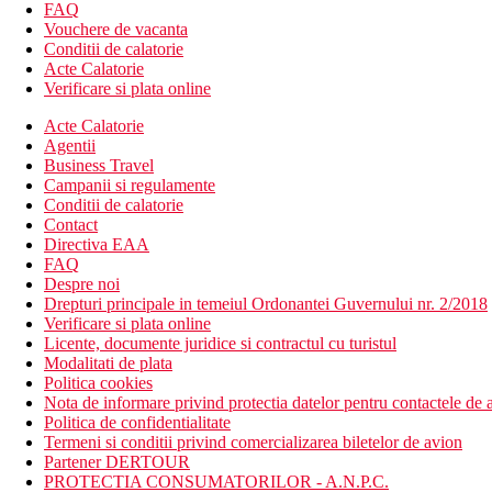
piscina (cu temperatura controlata) si piscina pentru copii 
FAQ
Vouchere de vacanta
Descrierea plajei
Conditii de calatorie
plaja publica cu nisip JBR se afla la aproximativ 900 m de
Acte Calatorie
sezlongurile si umbrelele pe plaja sunt contra cost.
Verificare si plata online
Asctivitati sportive gratuite
Acte Calatorie
fitness
Agentii
Business Travel
Activitati sportive contra cost
Campanii si regulamente
sauna
Conditii de calatorie
baie de aburi
Contact
spa
Directiva EAA
masaje si tratamente de infrumusetare
FAQ
Despre noi
Masa
Drepturi principale in temeiul Ordonantei Guvernului nr. 2/2018
Mic dejun:
Verificare si plata online
Licente, documente juridice si contractul cu turistul
mic dejun tip bufet
Modalitati de plata
Politica cookies
Demipensiune:
Nota de informare privind protectia datelor pentru contactele de a
Politica de confidentialitate
mic dejun si cina tip bufet
Termeni si conditii privind comercializarea biletelor de avion
Partener DERTOUR
Demipensiune Plus:
PROTECTIA CONSUMATORILOR - A.N.P.C.