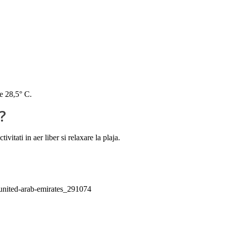
de 28,5° C.
?
itati in aer liber si relaxare la plaja.
_united-arab-emirates_291074