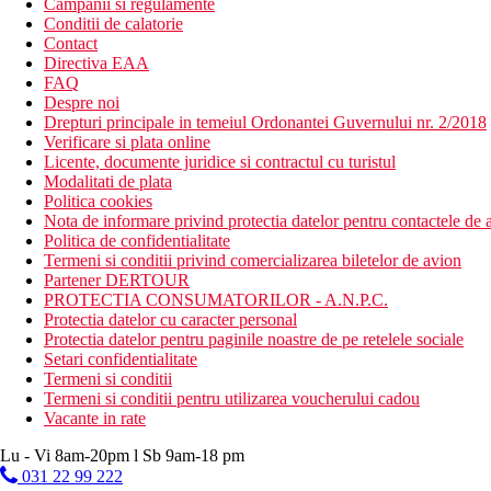
Campanii si regulamente
Conditii de calatorie
Contact
Directiva EAA
FAQ
Despre noi
Drepturi principale in temeiul Ordonantei Guvernului nr. 2/2018
Verificare si plata online
Licente, documente juridice si contractul cu turistul
Modalitati de plata
Politica cookies
Nota de informare privind protectia datelor pentru contactele de a
Politica de confidentialitate
Termeni si conditii privind comercializarea biletelor de avion
Partener DERTOUR
PROTECTIA CONSUMATORILOR - A.N.P.C.
Protectia datelor cu caracter personal
Protectia datelor pentru paginile noastre de pe retelele sociale
Setari confidentialitate
Termeni si conditii
Termeni si conditii pentru utilizarea voucherului cadou
Vacante in rate
Lu - Vi 8am-20pm l Sb 9am-18 pm
031 22 99 222