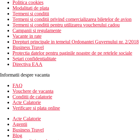
Politica cookies
Modalitati de plata
Termeni si conditii
Termeni si conditii privind comercializarea biletelor de avion
Termeni si conditii pentru utilizarea voucherului cadou
Campanii si regulamente
Vacante in rate
Drepturi principale in temeiul Ordonantei Guvernului nr. 2/2018
Business Travel
Protectia datelor pentru paginile noastre de pe retelele sociale
Setari confidentialitate
Directiva EAA
Informatii despre vacanta
FAQ
Vouchere de vacanta
Conditii de calatorie
Acte Calatorie
Verificare si plata online
Acte Calatorie
Agentii
Business Travel
Blog