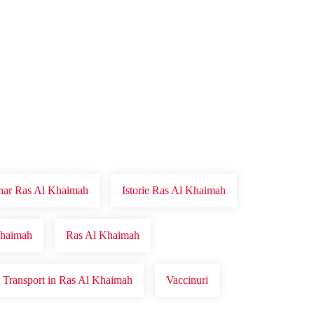
onar Ras Al Khaimah
Istorie Ras Al Khaimah
Khaimah
Ras Al Khaimah
Transport in Ras Al Khaimah
Vaccinuri