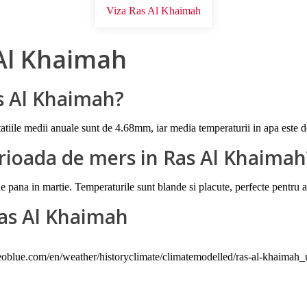
Viza Ras Al Khaimah
Al Khaimah
s Al Khaimah?
atiile medii anuale sunt de 4.68mm, iar media temperaturii in apa este 
rioada de mers in Ras Al Khaimah
ana in martie. Temperaturile sunt blande si placute, perfecte pentru activ
Ras Al Khaimah
eoblue.com/en/weather/historyclimate/climatemodelled/ras-al-khaimah