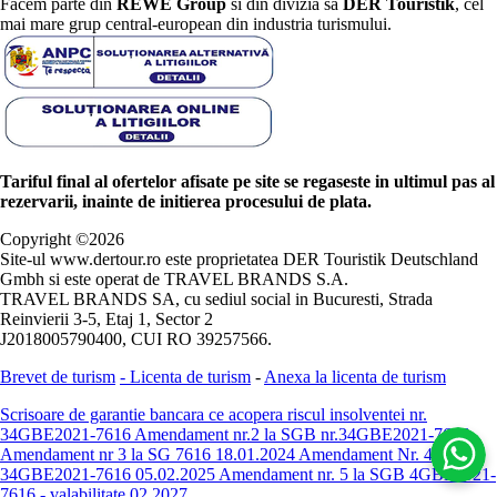
Facem parte din
REWE Group
si din divizia sa
DER Touristik
, cel
mai mare grup central-european din industria turismului.
Tariful final al ofertelor afisate pe site se regaseste in ultimul pas al
rezervarii, inainte de initierea procesului de plata.
Copyright ©
2026
Site-ul www.dertour.ro este proprietatea DER Touristik Deutschland
Gmbh si este operat de TRAVEL BRANDS S.A.
TRAVEL BRANDS SA, cu sediul social in Bucuresti, Strada
Reinvierii 3-5, Etaj 1, Sector 2
J2018005790400, CUI RO 39257566.
Brevet de turism
-
Licenta de turism
-
Anexa la licenta de turism
Scrisoare de garantie bancara ce acopera riscul insolventei nr.
34GBE2021-7616
Amendament nr.2 la SGB nr.34GBE2021-7616
Amendament nr 3 la SG 7616 18.01.2024
Amendament Nr. 4 -
34GBE2021-7616 05.02.2025
Amendament nr. 5 la SGB 4GBE2021-
7616 - valabilitate 02.2027