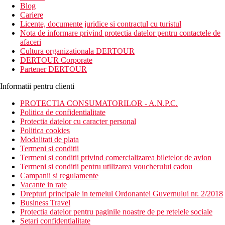
Blog
Cariere
Licente, documente juridice si contractul cu turistul
Nota de informare privind protectia datelor pentru contactele de
afaceri
Cultura organizationala DERTOUR
DERTOUR Corporate
Partener DERTOUR
Informatii pentru clienti
PROTECTIA CONSUMATORILOR - A.N.P.C.
Politica de confidentialitate
Protectia datelor cu caracter personal
Politica cookies
Modalitati de plata
Termeni si conditii
Termeni si conditii privind comercializarea biletelor de avion
Termeni si conditii pentru utilizarea voucherului cadou
Campanii si regulamente
Vacante in rate
Drepturi principale in temeiul Ordonantei Guvernului nr. 2/2018
Business Travel
Protectia datelor pentru paginile noastre de pe retelele sociale
Setari confidentialitate