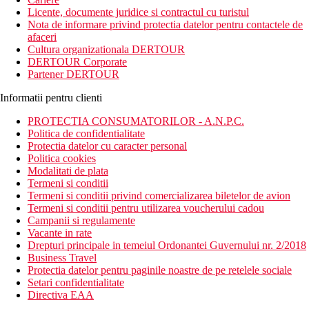
Licente, documente juridice si contractul cu turistul
Nota de informare privind protectia datelor pentru contactele de
afaceri
Cultura organizationala DERTOUR
DERTOUR Corporate
Partener DERTOUR
Informatii pentru clienti
PROTECTIA CONSUMATORILOR - A.N.P.C.
Politica de confidentialitate
Protectia datelor cu caracter personal
Politica cookies
Modalitati de plata
Termeni si conditii
Termeni si conditii privind comercializarea biletelor de avion
Termeni si conditii pentru utilizarea voucherului cadou
Campanii si regulamente
Vacante in rate
Drepturi principale in temeiul Ordonantei Guvernului nr. 2/2018
Business Travel
Protectia datelor pentru paginile noastre de pe retelele sociale
Setari confidentialitate
Directiva EAA