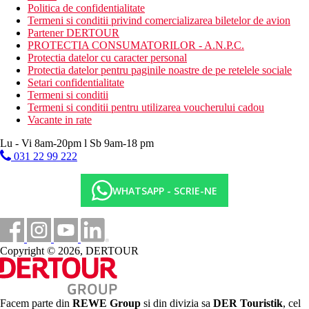
Politica de confidentialitate
Termeni si conditii privind comercializarea biletelor de avion
Partener DERTOUR
PROTECTIA CONSUMATORILOR - A.N.P.C.
Protectia datelor cu caracter personal
Protectia datelor pentru paginile noastre de pe retelele sociale
Setari confidentialitate
Termeni si conditii
Termeni si conditii pentru utilizarea voucherului cadou
Vacante in rate
Lu - Vi 8am-20pm l Sb 9am-18 pm
031 22 99 222
WHATSAPP - SCRIE-NE
Copyright © 2026, DERTOUR
Facem parte din
REWE Group
si din divizia sa
DER Touristik
, cel