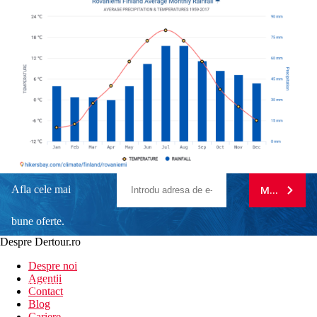
Afla cele mai
MA ABONE
bune oferte.
Despre Dertour.ro
Inscrie-te la
Despre noi
Agentii
newsletter!
Contact
Blog
Cariere