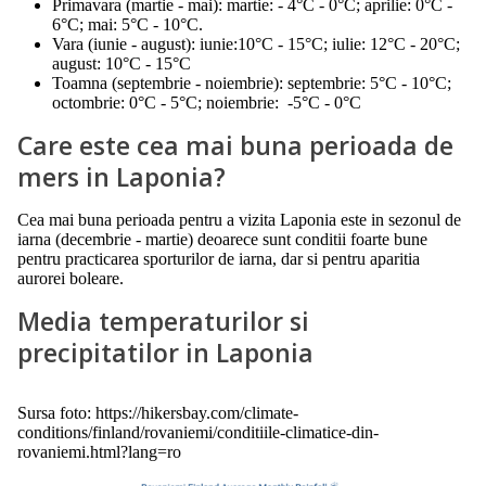
Primavara (martie - mai): martie: - 4°C - 0°C; aprilie: 0°C -
6°C; mai: 5°C - 10°C.
Vara (iunie - august): iunie:10°C - 15°C; iulie: 12°C - 20°C;
august: 10°C - 15°C
Toamna (septembrie - noiembrie): septembrie: 5°C - 10°C;
octombrie: 0°C - 5°C; noiembrie: -5°C - 0°C
Care este cea mai buna perioada de
mers in Laponia?
Cea mai buna perioada pentru a vizita Laponia este in sezonul de
iarna (decembrie - martie) deoarece sunt conditii foarte bune
pentru practicarea sporturilor de iarna, dar si pentru aparitia
aurorei boleare.
Media temperaturilor si
precipitatilor in Laponia
Sursa foto: https://hikersbay.com/climate-
conditions/finland/rovaniemi/conditiile-climatice-din-
rovaniemi.html?lang=ro