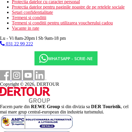
Protectia datelor cu caracter personal
Protectia datelor pentru paginile noastre de pe retelele sociale
Setari confidentialitate
Termeni si conditii
Termeni si conditii pentru utilizarea voucherului cadou
Vacante in rate
Lu - Vi 8am-20pm l Sb 9am-18 pm
031 22 99 222
WHATSAPP - SCRIE-NE
Copyright © 2026, DERTOUR
Facem parte din
REWE Group
si din divizia sa
DER Touristik
, cel
mai mare grup central-european din industria turismului.