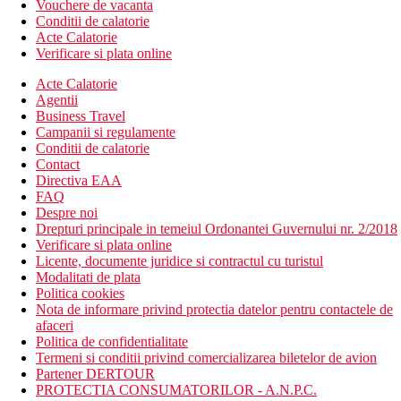
Vouchere de vacanta
Conditii de calatorie
Acte Calatorie
Verificare si plata online
Acte Calatorie
Agentii
Business Travel
Campanii si regulamente
Conditii de calatorie
Contact
Directiva EAA
FAQ
Despre noi
Drepturi principale in temeiul Ordonantei Guvernului nr. 2/2018
Verificare si plata online
Licente, documente juridice si contractul cu turistul
Modalitati de plata
Politica cookies
Nota de informare privind protectia datelor pentru contactele de
afaceri
Politica de confidentialitate
Termeni si conditii privind comercializarea biletelor de avion
Partener DERTOUR
PROTECTIA CONSUMATORILOR - A.N.P.C.