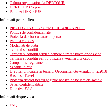
Cultura organizationala DERTOUR
DERTOUR Corporate
Partener DERTOUR
Informatii pentru clienti
PROTECTIA CONSUMATORILOR - A.N.P.C.
Politica de confidentialitate
Protectia datelor cu caracter personal
Politica cookies
Modalitati de plata
Termeni si conditii
Termeni si conditii privind comercializarea biletelor de avion
Termeni si conditii pentru utilizarea voucherului cadou
Campanii si regulamente
Vacante in rate
Drepturi principale in temeiul Ordonantei Guvernului nr. 2/2018
Business Travel
Protectia datelor pentru paginile noastre de pe retelele sociale
Setari confidentialitate
Directiva EAA
Informatii despre vacanta
FAQ