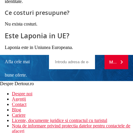
identitate.
Ce costuri presupune?
Nu exista costuri.
Este Laponia in UE?
Laponia este in Uniunea Europeana.
Afla cele mai
MA ABONE
bune oferte.
Despre Dertour.ro
Inscrie-te la
Despre noi
Agentii
newsletter!
Contact
Blog
Cariere
Licente, documente juridice si contractul cu turistul
Nota de informare privind protectia datelor pentru contactele de
afaceri