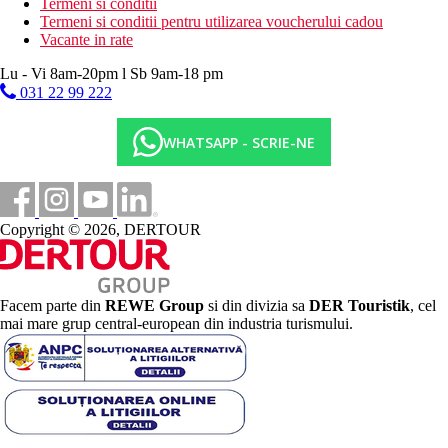
Termeni si conditii
Termeni si conditii pentru utilizarea voucherului cadou
Vacante in rate
Lu - Vi 8am-20pm l Sb 9am-18 pm
031 22 99 222
WHATSAPP - SCRIE-NE
Copyright © 2026, DERTOUR
Facem parte din
REWE Group
si din divizia sa
DER Touristik
, cel
mai mare grup central-european din industria turismului.