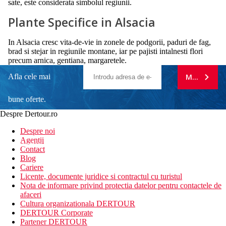
sate, este considerata simbolul regiunii.
Plante Specifice in Alsacia
In Alsacia cresc vita‑de‑vie in zonele de podgorii, paduri de fag,
brad si stejar in regiunile montane, iar pe pajisti intalnesti flori
precum arnica, gentiana, margaretele.
Afla cele mai
MA ABONE
bune oferte.
Despre Dertour.ro
Inscrie-te la
Despre noi
Agentii
newsletter!
Contact
Blog
Cariere
Licente, documente juridice si contractul cu turistul
Nota de informare privind protectia datelor pentru contactele de
afaceri
Cultura organizationala DERTOUR
DERTOUR Corporate
Partener DERTOUR