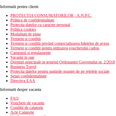
Informatii pentru clienti
PROTECTIA CONSUMATORILOR - A.N.P.C.
Politica de confidentialitate
Protectia datelor cu caracter personal
Politica cookies
Modalitati de plata
Termeni si conditii
Termeni si conditii privind comercializarea biletelor de avion
Termeni si conditii pentru utilizarea voucherului cadou
Campanii si regulamente
Vacante in rate
Drepturi principale in temeiul Ordonantei Guvernului nr. 2/2018
Business Travel
Protectia datelor pentru paginile noastre de pe retelele sociale
Setari confidentialitate
Directiva EAA
Informatii despre vacanta
FAQ
Vouchere de vacanta
Conditii de calatorie
Acte Calatorie