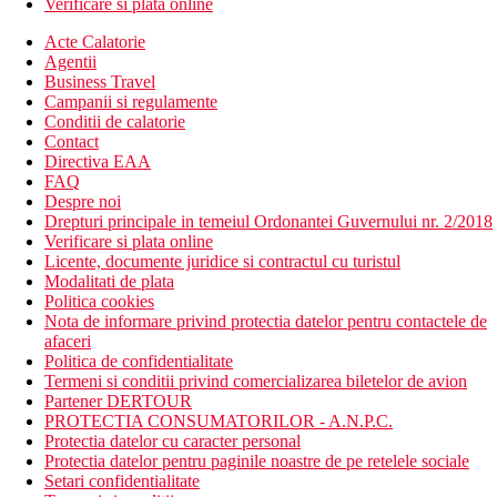
Verificare si plata online
Acte Calatorie
Agentii
Business Travel
Campanii si regulamente
Conditii de calatorie
Contact
Directiva EAA
FAQ
Despre noi
Drepturi principale in temeiul Ordonantei Guvernului nr. 2/2018
Verificare si plata online
Licente, documente juridice si contractul cu turistul
Modalitati de plata
Politica cookies
Nota de informare privind protectia datelor pentru contactele de
afaceri
Politica de confidentialitate
Termeni si conditii privind comercializarea biletelor de avion
Partener DERTOUR
PROTECTIA CONSUMATORILOR - A.N.P.C.
Protectia datelor cu caracter personal
Protectia datelor pentru paginile noastre de pe retelele sociale
Setari confidentialitate