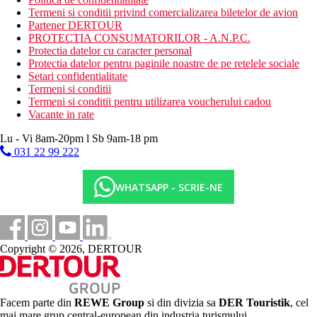
Termeni si conditii privind comercializarea biletelor de avion
Partener DERTOUR
PROTECTIA CONSUMATORILOR - A.N.P.C.
Protectia datelor cu caracter personal
Protectia datelor pentru paginile noastre de pe retelele sociale
Setari confidentialitate
Termeni si conditii
Termeni si conditii pentru utilizarea voucherului cadou
Vacante in rate
Lu - Vi 8am-20pm l Sb 9am-18 pm
031 22 99 222
WHATSAPP - SCRIE-NE
Copyright © 2026, DERTOUR
Facem parte din
REWE Group
si din divizia sa
DER Touristik
, cel
mai mare grup central-european din industria turismului.