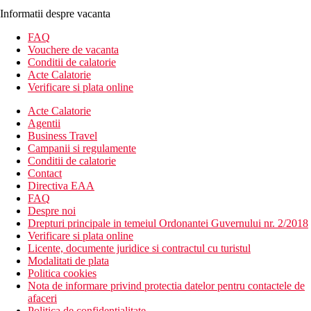
Informatii despre vacanta
FAQ
Vouchere de vacanta
Conditii de calatorie
Acte Calatorie
Verificare si plata online
Acte Calatorie
Agentii
Business Travel
Campanii si regulamente
Conditii de calatorie
Contact
Directiva EAA
FAQ
Despre noi
Drepturi principale in temeiul Ordonantei Guvernului nr. 2/2018
Verificare si plata online
Licente, documente juridice si contractul cu turistul
Modalitati de plata
Politica cookies
Nota de informare privind protectia datelor pentru contactele de
afaceri
Politica de confidentialitate