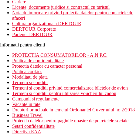
Cariere
Licente, documente juridice si contractul cu turistul
Nota de informare privind protectia datelor pentru contactele de
afaceri
Cultura organizationala DERTOUR
DERTOUR Corporate
Partener DERTOUR
Informatii pentru clienti
PROTECTIA CONSUMATORILOR - A.N.P.C.
Politica de confidentialitate
Protectia datelor cu caracter personal
Politica cookies
Modalitati de plata
Termeni si conditii
Termeni si conditii privind comercializarea biletelor de avion
Termeni si conditii pentru utilizarea voucherului cadou
Campanii si regulamente
Vacante in rate
Drepturi principale in temeiul Ordonantei Guvernului nr. 2/2018
Business Travel
Protectia datelor pentru paginile noastre de pe retelele sociale
Setari confidentialitate
Directiva EAA