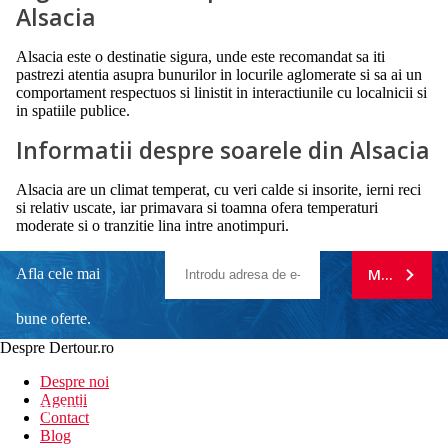
Alsacia
Alsacia este o destinatie sigura, unde este recomandat sa iti
pastrezi atentia asupra bunurilor in locurile aglomerate si sa ai un
comportament respectuos si linistit in interactiunile cu localnicii si
in spatiile publice.
Informatii despre soarele din Alsacia
Alsacia are un climat temperat, cu veri calde si insorite, ierni reci
si relativ uscate, iar primavara si toamna ofera temperaturi
moderate si o tranzitie lina intre anotimpuri.
Afla cele mai
MA ABONE
bune oferte.
Despre Dertour.ro
Inscrie-te la
Despre noi
Agentii
newsletter!
Contact
Blog