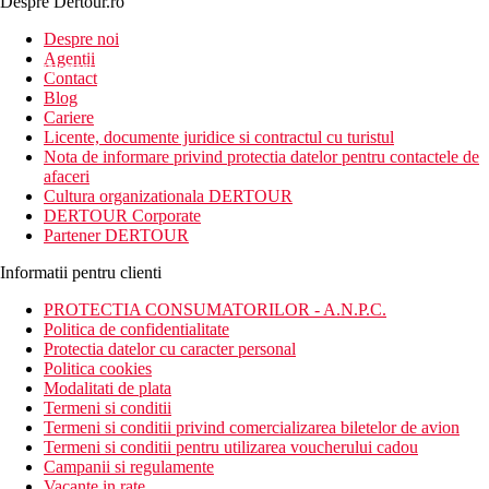
Despre Dertour.ro
Inscrie-te la
Despre noi
Agentii
newsletter!
Contact
Blog
Cariere
Licente, documente juridice si contractul cu turistul
Nota de informare privind protectia datelor pentru contactele de
afaceri
Cultura organizationala DERTOUR
DERTOUR Corporate
Partener DERTOUR
Informatii pentru clienti
PROTECTIA CONSUMATORILOR - A.N.P.C.
Politica de confidentialitate
Protectia datelor cu caracter personal
Politica cookies
Modalitati de plata
Termeni si conditii
Termeni si conditii privind comercializarea biletelor de avion
Termeni si conditii pentru utilizarea voucherului cadou
Campanii si regulamente
Vacante in rate