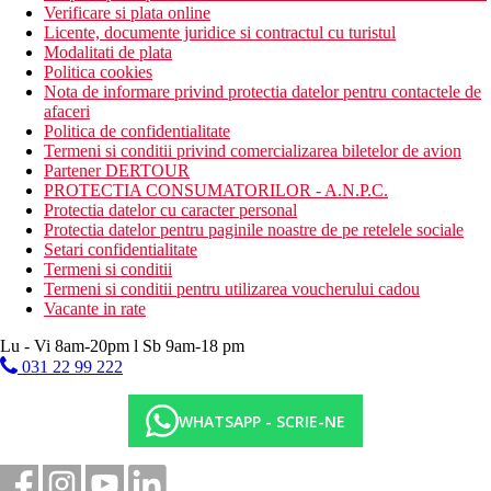
Verificare si plata online
Licente, documente juridice si contractul cu turistul
Modalitati de plata
Politica cookies
Nota de informare privind protectia datelor pentru contactele de
afaceri
Politica de confidentialitate
Termeni si conditii privind comercializarea biletelor de avion
Partener DERTOUR
PROTECTIA CONSUMATORILOR - A.N.P.C.
Protectia datelor cu caracter personal
Protectia datelor pentru paginile noastre de pe retelele sociale
Setari confidentialitate
Termeni si conditii
Termeni si conditii pentru utilizarea voucherului cadou
Vacante in rate
Lu - Vi 8am-20pm l Sb 9am-18 pm
031 22 99 222
WHATSAPP - SCRIE-NE