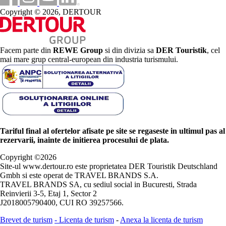
Copyright © 2026, DERTOUR
Facem parte din
REWE Group
si din divizia sa
DER Touristik
, cel
mai mare grup central-european din industria turismului.
Tariful final al ofertelor afisate pe site se regaseste in ultimul pas al
rezervarii, inainte de initierea procesului de plata.
Copyright ©
2026
Site-ul www.dertour.ro este proprietatea DER Touristik Deutschland
Gmbh si este operat de TRAVEL BRANDS S.A.
TRAVEL BRANDS SA, cu sediul social in Bucuresti, Strada
Reinvierii 3-5, Etaj 1, Sector 2
J2018005790400, CUI RO 39257566.
Brevet de turism
-
Licenta de turism
-
Anexa la licenta de turism