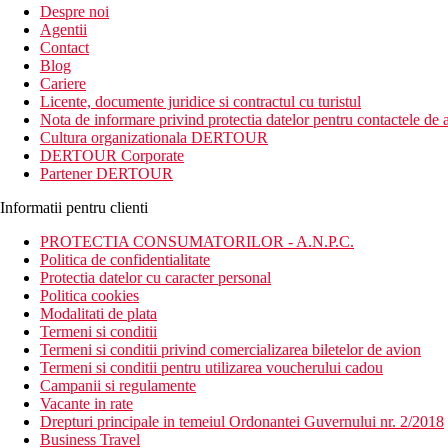
Despre noi
Agentii
Contact
Blog
Cariere
Licente, documente juridice si contractul cu turistul
Nota de informare privind protectia datelor pentru contactele de a
Cultura organizationala DERTOUR
DERTOUR Corporate
Partener DERTOUR
Informatii pentru clienti
PROTECTIA CONSUMATORILOR - A.N.P.C.
Politica de confidentialitate
Protectia datelor cu caracter personal
Politica cookies
Modalitati de plata
Termeni si conditii
Termeni si conditii privind comercializarea biletelor de avion
Termeni si conditii pentru utilizarea voucherului cadou
Campanii si regulamente
Vacante in rate
Drepturi principale in temeiul Ordonantei Guvernului nr. 2/2018
Business Travel