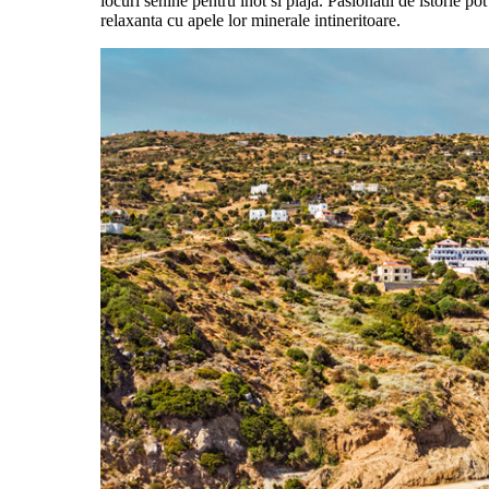
locuri senine pentru inot si plaja. Pasionatii de istorie p
relaxanta cu apele lor minerale intineritoare.