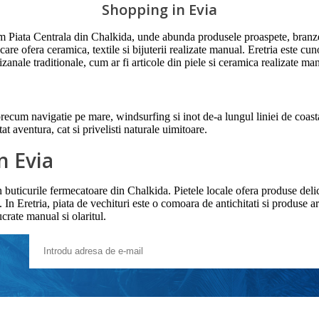
Shopping in Evia
um Piata Centrala din Chalkida, unde abunda produsele proaspete, branzetu
are ofera ceramica, textile si bijuterii realizate manual. Eretria este cuno
izanale traditionale, cum ar fi articole din piele si ceramica realizate ma
 precum navigatie pe mare, windsurfing si inot de-a lungul liniei de coasta
at aventura, cat si privelisti naturale uimitoare.
n Evia
 in buticurile fermecatoare din Chalkida. Pietele locale ofera produse del
 In Eretria, piata de vechituri este o comoara de antichitati si produse a
ucrate manual si olaritul.