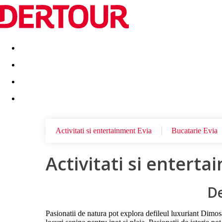
Destinatii
Vacanta perfecta
OFERTE DE NERATAT
Activitati si entertainment Evia
Bucatarie Evia
Activitati si enterta
De
Pasionatii de natura pot explora defileul luxuriant Dimosa