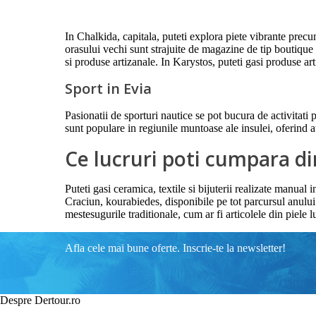
In Chalkida, capitala, puteti explora piete vibrante prec
orasului vechi sunt strajuite de magazine de tip boutique c
si produse artizanale. In Karystos, puteti gasi produse art
Sport in Evia
Pasionatii de sporturi nautice se pot bucura de activitati
sunt populare in regiunile muntoase ale insulei, oferind at
Ce lucruri poti cumpara di
Puteti gasi ceramica, textile si bijuterii realizate manual
Craciun, kourabiedes, disponibile pe tot parcursul anului.
mestesugurile traditionale, cum ar fi articolele din piele l
Afla cele mai bune oferte. Inscrie-te la newsletter!
Despre Dertour.ro