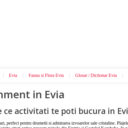
Voucher Cadou
Agentii
Evia
Fauna si Flora Evia
Glosar / Dictionar Evia
inment in Evia
 ce activitati te poti bucura in Ev
ri, perfect pentru drumetii si admirarea izvoarelor sale cristaline. Plaj