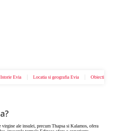
Istorie Evia
Locatia si geografia Evia
Obiective turistice Ev
ia?
ele virgine ale insulei, precum Thapsa si Kalamos, ofera