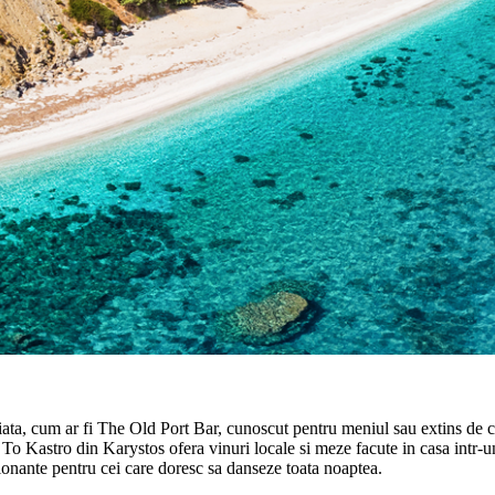
 viata, cum ar fi The Old Port Bar, cunoscut pentru meniul sau extins de c
o To Kastro din Karystos ofera vinuri locale si meze facute in casa int
ionante pentru cei care doresc sa danseze toata noaptea.