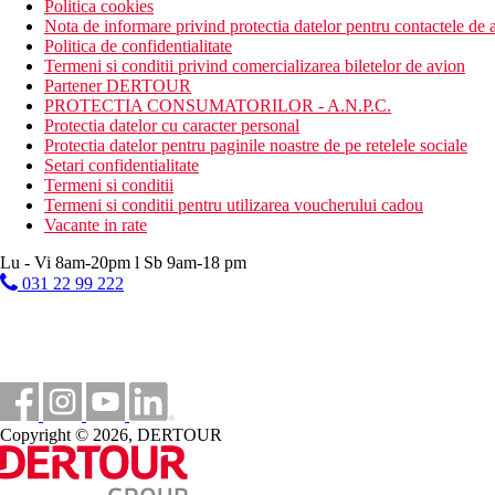
Politica cookies
Nota de informare privind protectia datelor pentru contactele de a
Politica de confidentialitate
Termeni si conditii privind comercializarea biletelor de avion
Partener DERTOUR
PROTECTIA CONSUMATORILOR - A.N.P.C.
Protectia datelor cu caracter personal
Protectia datelor pentru paginile noastre de pe retelele sociale
Setari confidentialitate
Termeni si conditii
Termeni si conditii pentru utilizarea voucherului cadou
Vacante in rate
Lu - Vi 8am-20pm l Sb 9am-18 pm
031 22 99 222
Copyright © 2026, DERTOUR