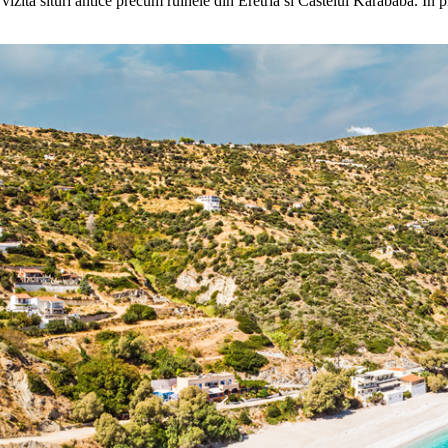
ot vizita situri antice precum ruinele din Eretria si Castelul Karababa. In