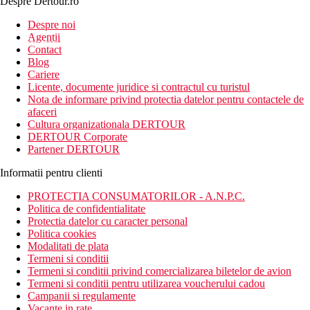
Despre Dertour.ro
Inscrie-te la
Despre noi
Agentii
newsletter!
Contact
Blog
Cariere
Licente, documente juridice si contractul cu turistul
Nota de informare privind protectia datelor pentru contactele de
afaceri
Cultura organizationala DERTOUR
DERTOUR Corporate
Partener DERTOUR
Informatii pentru clienti
PROTECTIA CONSUMATORILOR - A.N.P.C.
Politica de confidentialitate
Protectia datelor cu caracter personal
Politica cookies
Modalitati de plata
Termeni si conditii
Termeni si conditii privind comercializarea biletelor de avion
Termeni si conditii pentru utilizarea voucherului cadou
Campanii si regulamente
Vacante in rate