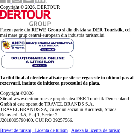
Copyright © 2026, DERTOUR
Facem parte din
REWE Group
si din divizia sa
DER Touristik
, cel
mai mare grup central-european din industria turismului.
Tariful final al ofertelor afisate pe site se regaseste in ultimul pas al
rezervarii, inainte de initierea procesului de plata.
Copyright ©
2026
Site-ul www.dertour.ro este proprietatea DER Touristik Deutschland
Gmbh si este operat de TRAVEL BRANDS S.A.
TRAVEL BRANDS SA, cu sediul social in Bucuresti, Strada
Reinvierii 3-5, Etaj 1, Sector 2
J2018005790400, CUI RO 39257566.
Brevet de turism
-
Licenta de turism
-
Anexa la licenta de turism