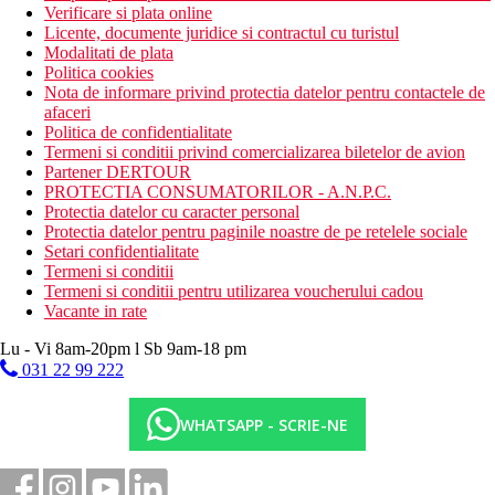
Verificare si plata online
Licente, documente juridice si contractul cu turistul
Modalitati de plata
Politica cookies
Nota de informare privind protectia datelor pentru contactele de
afaceri
Politica de confidentialitate
Termeni si conditii privind comercializarea biletelor de avion
Partener DERTOUR
PROTECTIA CONSUMATORILOR - A.N.P.C.
Protectia datelor cu caracter personal
Protectia datelor pentru paginile noastre de pe retelele sociale
Setari confidentialitate
Termeni si conditii
Termeni si conditii pentru utilizarea voucherului cadou
Vacante in rate
Lu - Vi 8am-20pm l Sb 9am-18 pm
031 22 99 222
WHATSAPP - SCRIE-NE