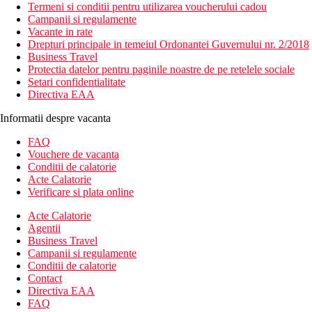
Termeni si conditii pentru utilizarea voucherului cadou
Campanii si regulamente
Vacante in rate
Drepturi principale in temeiul Ordonantei Guvernului nr. 2/2018
Business Travel
Protectia datelor pentru paginile noastre de pe retelele sociale
Setari confidentialitate
Directiva EAA
Informatii despre vacanta
FAQ
Vouchere de vacanta
Conditii de calatorie
Acte Calatorie
Verificare si plata online
Acte Calatorie
Agentii
Business Travel
Campanii si regulamente
Conditii de calatorie
Contact
Directiva EAA
FAQ