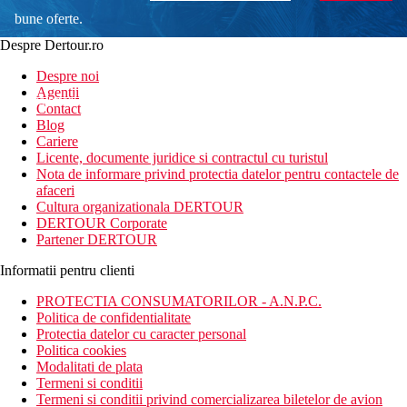
bune oferte.
Despre Dertour.ro
Inscrie-te la
Despre noi
Agentii
newsletter!
Contact
Blog
Cariere
Licente, documente juridice si contractul cu turistul
Nota de informare privind protectia datelor pentru contactele de
afaceri
Cultura organizationala DERTOUR
DERTOUR Corporate
Partener DERTOUR
Informatii pentru clienti
PROTECTIA CONSUMATORILOR - A.N.P.C.
Politica de confidentialitate
Protectia datelor cu caracter personal
Politica cookies
Modalitati de plata
Termeni si conditii
Termeni si conditii privind comercializarea biletelor de avion