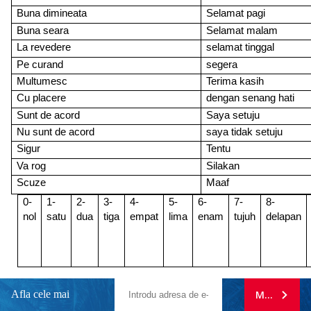
Buna dimineata
Selamat pagi
Buna seara
Selamat malam
La revedere
selamat tinggal
Pe curand
segera
Multumesc
Terima kasih
Cu placere
dengan senang hati
Sunt de acord
Saya setuju
Nu sunt de acord
saya tidak setuju
Sigur
Tentu
Va rog
Silakan
Scuze
Maaf
0-
1-
2-
3-
4-
5-
6-
7-
8-
nol
satu
dua
tiga
empat
lima
enam
tujuh
delapan
Afla cele mai
MA ABONE