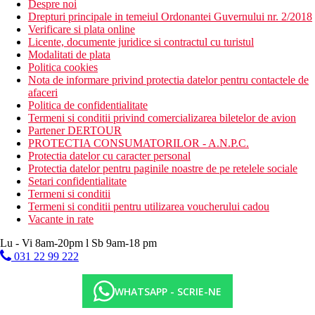
Despre noi
Drepturi principale in temeiul Ordonantei Guvernului nr. 2/2018
Verificare si plata online
Licente, documente juridice si contractul cu turistul
Modalitati de plata
Politica cookies
Nota de informare privind protectia datelor pentru contactele de
afaceri
Politica de confidentialitate
Termeni si conditii privind comercializarea biletelor de avion
Partener DERTOUR
PROTECTIA CONSUMATORILOR - A.N.P.C.
Protectia datelor cu caracter personal
Protectia datelor pentru paginile noastre de pe retelele sociale
Setari confidentialitate
Termeni si conditii
Termeni si conditii pentru utilizarea voucherului cadou
Vacante in rate
Lu - Vi 8am-20pm l Sb 9am-18 pm
031 22 99 222
WHATSAPP - SCRIE-NE