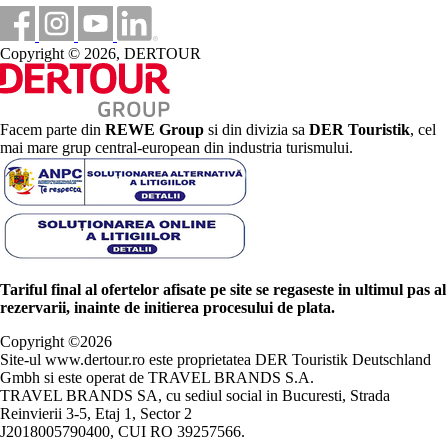
Copyright © 2026, DERTOUR
Facem parte din
REWE Group
si din divizia sa
DER Touristik
, cel
mai mare grup central-european din industria turismului.
Tariful final al ofertelor afisate pe site se regaseste in ultimul pas al
rezervarii, inainte de initierea procesului de plata.
Copyright ©
2026
Site-ul www.dertour.ro este proprietatea DER Touristik Deutschland
Gmbh si este operat de TRAVEL BRANDS S.A.
TRAVEL BRANDS SA, cu sediul social in Bucuresti, Strada
Reinvierii 3-5, Etaj 1, Sector 2
J2018005790400, CUI RO 39257566.