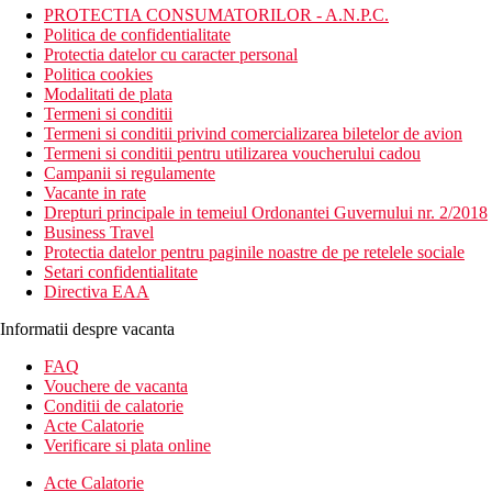
PROTECTIA CONSUMATORILOR - A.N.P.C.
Politica de confidentialitate
Protectia datelor cu caracter personal
Politica cookies
Modalitati de plata
Termeni si conditii
Termeni si conditii privind comercializarea biletelor de avion
Termeni si conditii pentru utilizarea voucherului cadou
Campanii si regulamente
Vacante in rate
Drepturi principale in temeiul Ordonantei Guvernului nr. 2/2018
Business Travel
Protectia datelor pentru paginile noastre de pe retelele sociale
Setari confidentialitate
Directiva EAA
Informatii despre vacanta
FAQ
Vouchere de vacanta
Conditii de calatorie
Acte Calatorie
Verificare si plata online
Acte Calatorie