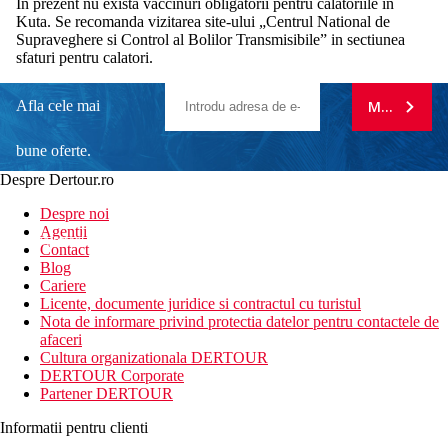
In prezent nu exista vaccinuri obligatorii pentru calatoriile in
Kuta. Se recomanda vizitarea site-ului „Centrul National de
Supraveghere si Control al Bolilor Transmisibile” in sectiunea
sfaturi pentru calatori.
Afla cele mai
MA ABONE
bune oferte.
Despre Dertour.ro
Inscrie-te la
Despre noi
Agentii
newsletter!
Contact
Blog
Cariere
Licente, documente juridice si contractul cu turistul
Nota de informare privind protectia datelor pentru contactele de
afaceri
Cultura organizationala DERTOUR
DERTOUR Corporate
Partener DERTOUR
Informatii pentru clienti