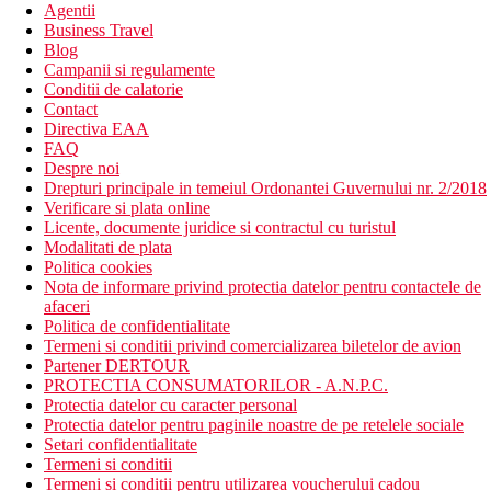
Agentii
Business Travel
Blog
Campanii si regulamente
Conditii de calatorie
Contact
Directiva EAA
FAQ
Despre noi
Drepturi principale in temeiul Ordonantei Guvernului nr. 2/2018
Verificare si plata online
Licente, documente juridice si contractul cu turistul
Modalitati de plata
Politica cookies
Nota de informare privind protectia datelor pentru contactele de
afaceri
Politica de confidentialitate
Termeni si conditii privind comercializarea biletelor de avion
Partener DERTOUR
PROTECTIA CONSUMATORILOR - A.N.P.C.
Protectia datelor cu caracter personal
Protectia datelor pentru paginile noastre de pe retelele sociale
Setari confidentialitate
Termeni si conditii
Termeni si conditii pentru utilizarea voucherului cadou