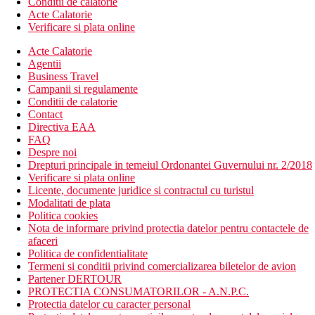
Conditii de calatorie
Acte Calatorie
Verificare si plata online
Acte Calatorie
Agentii
Business Travel
Campanii si regulamente
Conditii de calatorie
Contact
Directiva EAA
FAQ
Despre noi
Drepturi principale in temeiul Ordonantei Guvernului nr. 2/2018
Verificare si plata online
Licente, documente juridice si contractul cu turistul
Modalitati de plata
Politica cookies
Nota de informare privind protectia datelor pentru contactele de
afaceri
Politica de confidentialitate
Termeni si conditii privind comercializarea biletelor de avion
Partener DERTOUR
PROTECTIA CONSUMATORILOR - A.N.P.C.
Protectia datelor cu caracter personal