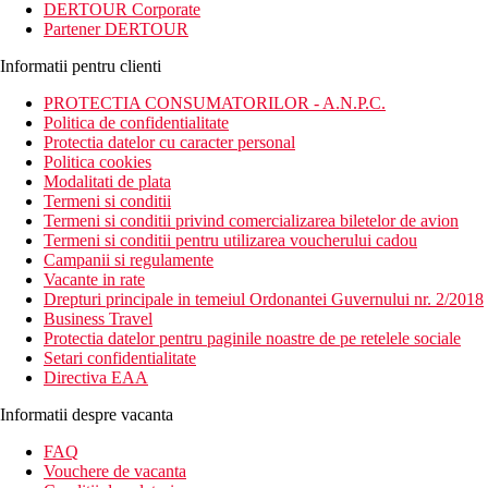
DERTOUR Corporate
Partener DERTOUR
Informatii pentru clienti
PROTECTIA CONSUMATORILOR - A.N.P.C.
Politica de confidentialitate
Protectia datelor cu caracter personal
Politica cookies
Modalitati de plata
Termeni si conditii
Termeni si conditii privind comercializarea biletelor de avion
Termeni si conditii pentru utilizarea voucherului cadou
Campanii si regulamente
Vacante in rate
Drepturi principale in temeiul Ordonantei Guvernului nr. 2/2018
Business Travel
Protectia datelor pentru paginile noastre de pe retelele sociale
Setari confidentialitate
Directiva EAA
Informatii despre vacanta
FAQ
Vouchere de vacanta