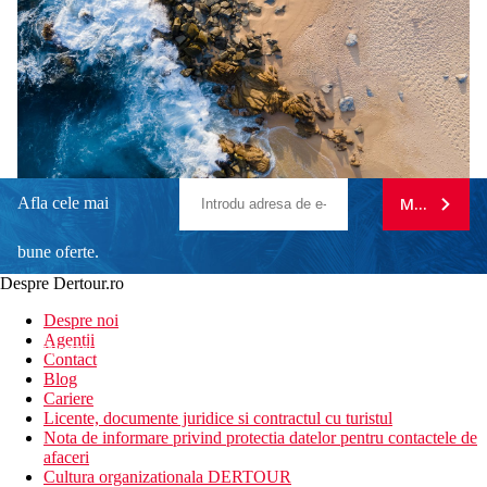
Afla cele mai
MA ABONE
bune oferte.
Despre Dertour.ro
Inscrie-te la
Despre noi
Agentii
newsletter!
Contact
Blog
Cariere
Licente, documente juridice si contractul cu turistul
Nota de informare privind protectia datelor pentru contactele de
afaceri
Cultura organizationala DERTOUR