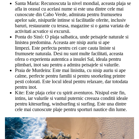
Santa Maria: Recunoscuta la nivel mondial, aceasta plaja se
afla in orasul cu acelasi nume si este una dintre cele mai
cunoscute din Cabo Verde, admirata pentru frumusetea
apelor sale, nisipurile intinse si facilitatile oferite, inclusiv
baruri, restaurante cu terasa, magazine si o gama variata de
activitati acvatice si excursii.
Ponta do Sinó: O plaja salbatica, unde peisajele naturale si
linistea predomina. Aceasta are nisip auriu si ape
limpezi. Este perfecta pentru cei care cauta liniste si
frumusete naturala. Desi nu sunt multe facilitati, aceasta
ofera o experienta autentica a insulei Sal, ideala pentru
plimbari, inot sau pentru a admira peisajele si valurile.
Praia de Murdeira: Este mai linistita, cu nisip auriu si ape
calme, perfecte pentru familii si pentru snorkeling printre
pesti colorati. Este locul ideal pentru relaxare, dar totodata
pentru inot.
Kite: Este plaja celor cu spirit aventuros. Nisipul este fin,
intins, iar valurile si vantul puternic creeaza conditii ideale
pentru kitesurfing, windsurfing si surfing. Este una dintre
cele mai cunoscute plaje pentru sporturi nautice din lume.