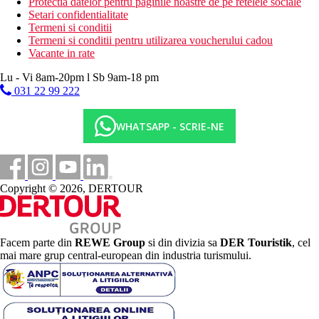
Protectia datelor pentru paginile noastre de pe retelele sociale
Setari confidentialitate
Termeni si conditii
Termeni si conditii pentru utilizarea voucherului cadou
Vacante in rate
Lu - Vi 8am-20pm l Sb 9am-18 pm
031 22 99 222
WHATSAPP - SCRIE-NE
Copyright © 2026, DERTOUR
Facem parte din
REWE Group
si din divizia sa
DER Touristik
, cel
mai mare grup central-european din industria turismului.