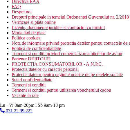
Directiva EAA
FAQ
Despre noi
Drepturi principale in temeiul Ordonantei Guvernului nr. 2/2018
Verificare si plata online
Licente, documente juridice si contractul cu turistul
Modalitati de plata
Politica cookies
Nota de informare privind protectia datelor pentru contactele de a
Politica de confidentialitate
Termeni si conditii privind comercializarea biletelor de avion
Partener DERTOUR
PROTECTIA CONSUMATORILOR - A.N.P.C.
Protectia datelor cu caracter personal
Protectia datelor pentru paginile noastre de pe retelele sociale
Setari confidentialitate
Termeni si conditii
Termeni si conditii pentru utilizarea voucherului cadou
Vacante in rate
Lu - Vi 8am-20pm l Sb 9am-18 pm
031 22 99 222