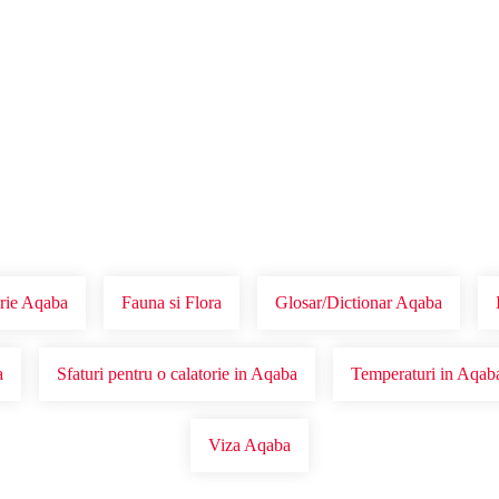
Voucher Cadou
Agentii
rie Aqaba
Fauna si Flora
Glosar/Dictionar Aqaba
a
Sfaturi pentru o calatorie in Aqaba
Temperaturi in Aqab
Viza Aqaba