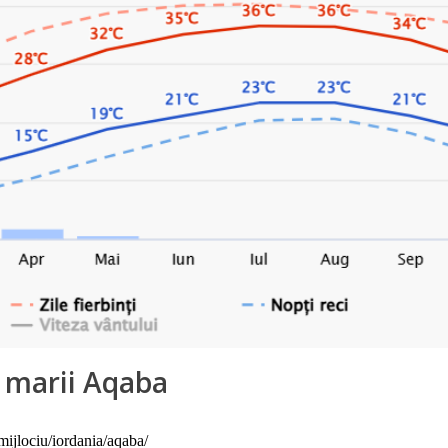
 marii Aqaba
mijlociu/iordania/aqaba/