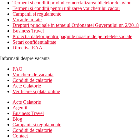
Termeni si conditii privind comercializarea biletelor de avion
Termeni si conditii pentru utilizarea voucherului cadou
Campanii si regulamente
Vacante in rate
Drepturi principale in temeiul Ordonantei Guvernului nr. 2/2018
Business Travel
Protectia datelor pentru paginile noastre de pe retelele sociale
Setari confidentialitate
Directiva EAA
Informatii despre vacanta
FAQ
Vouchere de vacanta
Conditii de calatorie
Acte Calatorie
Verificare si plata online
Acte Calatorie
Agentii
Business Travel
Blog
Campanii si regulamente
Conditii de calatorie
Contact