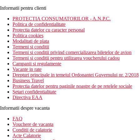
Informatii pentru clienti
PROTECTIA CONSUMATORILOR - A.N.P.C.
Politica de confidentialitate
Protectia datelor cu caracter personal
Politica cookies
Modalitati de plata
Termeni si conditii
Termeni si conditii privind comercializarea biletelor de avion
Termeni si conditii pentru utilizarea voucherului cadou
Campanii si regulamente
Vacante in rate
Drepturi principale in temeiul Ordonantei Guvernului nr. 2/2018
Business Travel
Protectia datelor pentru paginile noastre de pe retelele sociale
Setari confidentialitate
Directiva EAA
Informatii despre vacanta
FAQ
Vouchere de vacanta
Conditii de calatorie
Acte Calatorie