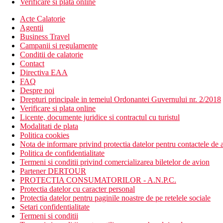
Verificare si plata online
Acte Calatorie
Agentii
Business Travel
Campanii si regulamente
Conditii de calatorie
Contact
Directiva EAA
FAQ
Despre noi
Drepturi principale in temeiul Ordonantei Guvernului nr. 2/2018
Verificare si plata online
Licente, documente juridice si contractul cu turistul
Modalitati de plata
Politica cookies
Nota de informare privind protectia datelor pentru contactele de a
Politica de confidentialitate
Termeni si conditii privind comercializarea biletelor de avion
Partener DERTOUR
PROTECTIA CONSUMATORILOR - A.N.P.C.
Protectia datelor cu caracter personal
Protectia datelor pentru paginile noastre de pe retelele sociale
Setari confidentialitate
Termeni si conditii