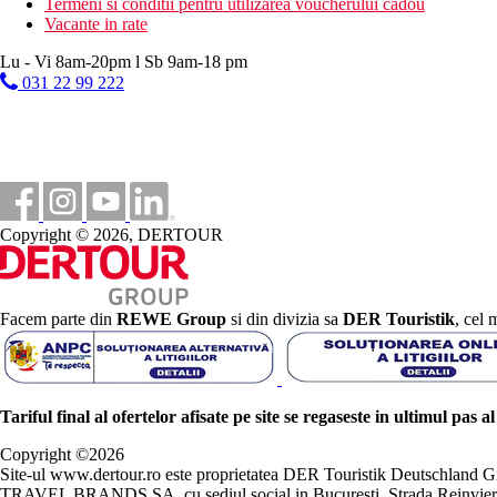
Termeni si conditii pentru utilizarea voucherului cadou
Vacante in rate
Lu - Vi 8am-20pm l Sb 9am-18 pm
031 22 99 222
Copyright © 2026, DERTOUR
Facem parte din
REWE Group
si din divizia sa
DER Touristik
, cel 
Tariful final al ofertelor afisate pe site se regaseste in ultimul pas a
Copyright ©
2026
Site-ul www.dertour.ro este proprietatea DER Touristik Deutschla
TRAVEL BRANDS SA, cu sediul social in Bucuresti, Strada Reinvierii 