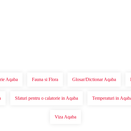
Voucher Cadou
Agentii
rie Aqaba
Fauna si Flora
Glosar/Dictionar Aqaba
a
Sfaturi pentru o calatorie in Aqaba
Temperaturi in Aqab
Viza Aqaba