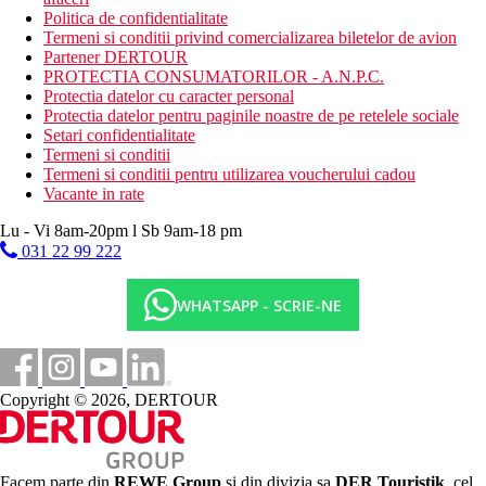
Politica de confidentialitate
Termeni si conditii privind comercializarea biletelor de avion
Partener DERTOUR
PROTECTIA CONSUMATORILOR - A.N.P.C.
Protectia datelor cu caracter personal
Protectia datelor pentru paginile noastre de pe retelele sociale
Setari confidentialitate
Termeni si conditii
Termeni si conditii pentru utilizarea voucherului cadou
Vacante in rate
Lu - Vi 8am-20pm l Sb 9am-18 pm
031 22 99 222
WHATSAPP - SCRIE-NE
Copyright © 2026, DERTOUR
Facem parte din
REWE Group
si din divizia sa
DER Touristik
, cel