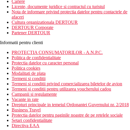
Cariere
Licente, documente juridice si contractul cu turistul
Nota de informare privind protectia datelor pentru contactele de
afaceri
Cultura organizationala DERTOUR
DERTOUR Corporate
Partener DERTOUR
Informatii pentru clienti
PROTECTIA CONSUMATORILOR - A.N.P.C.
Politica de confidentialitate
Protectia datelor cu caracter personal
Politica cookies
Modalitati de plata
Termeni si conditii
Termeni si conditii privind comercializarea biletelor de avion
Termeni si conditii pentru utilizarea voucherului cadou
Campanii si regulamente
Vacante in rate
Drepturi principale in temeiul Ordonantei Guvernului nr. 2/2018
Business Travel
Protectia datelor pentru paginile noastre de pe retelele sociale
Setari confidentialitate
Directiva EAA