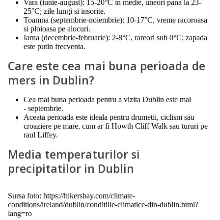
Vara (iunie-august): 15-20°C in medie, uneori pana la 23-
25°C; zile lungi si insorite.
Toamna (septembrie-noiembrie): 10-17°C, vreme racoroasa
si ploioasa pe alocuri.
Iarna (decembrie-februarie): 2-8°C, rareori sub 0°C; zapada
este putin frecventa.
Care este cea mai buna perioada de
mers in Dublin?
Cea mai buna perioada pentru a vizita Dublin este mai
- septembrie.
Aceata perioada este ideala pentru drumetii, ciclism sau
croaziere pe mare, cum ar fi Howth Cliff Walk sau tururi pe
raul Liffey.
Media temperaturilor si
precipitatilor in Dublin
Sursa foto: https://hikersbay.com/climate-
conditions/ireland/dublin/conditiile-climatice-din-dublin.html?
lang=ro