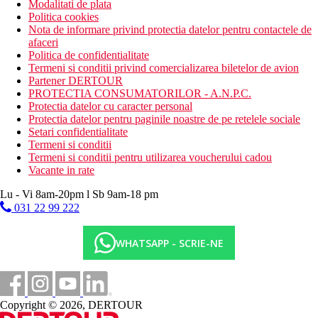
Modalitati de plata
Politica cookies
Nota de informare privind protectia datelor pentru contactele de
afaceri
Politica de confidentialitate
Termeni si conditii privind comercializarea biletelor de avion
Partener DERTOUR
PROTECTIA CONSUMATORILOR - A.N.P.C.
Protectia datelor cu caracter personal
Protectia datelor pentru paginile noastre de pe retelele sociale
Setari confidentialitate
Termeni si conditii
Termeni si conditii pentru utilizarea voucherului cadou
Vacante in rate
Lu - Vi 8am-20pm l Sb 9am-18 pm
031 22 99 222
WHATSAPP - SCRIE-NE
Copyright © 2026, DERTOUR