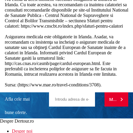
Irlanda. Cu toate acestea, va recomandam ca inaintea calatoriei sa
consultati recomandarile disponibile pe site-ul Institutului National
de Sanatate Publica - Centrul National de Supraveghere si
Control al Bolilor Transmisibile – sectiunea Sfaturi pentru
calatori: https://www.cnscbt.ro/index.php/sfaturi-pentru-calatori
Asigurarea medicala este obligatorie in Irlanda. Asadar, va
recomandam cu insistenţa sa incheiaţi o asigurare medicala de
sanatate sau sa obţineţi Cardul European de Sanatate inainte de a
calatori in Irlanda. Informatii privind Cardul European de
Sanatate gasiti la urmatorul link:
http://cas.cnas.ro/casmb/page/cardul-european.html. Este
preferabil ca incheierea poliţelor de asigurare sa fie facuta in
Romania, intrucat realizarea acestora in Irlanda este limitata.
Sursa: (https://www.mae.ro/travel-conditions/3708).
Afla cele mai
MA ABONE
bune oferte.
Despre Dertour.ro
Inscrie-te la
Despre noi