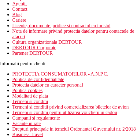
Agentii
newsletter!
Contact
Blog
Cariere
Licente, documente juridice si contractul cu turistul
Nota de informare privind protectia datelor pentru contactele de
afaceri
Cultura organizationala DERTOUR
DERTOUR Corporate
Partener DERTOUR
Informatii pentru clienti
PROTECTIA CONSUMATORILOR - A.N.P.C.
Politica de confidentialitate
Protectia datelor cu caracter personal
Politica cookies
Modalitati de plata
Termeni si conditii
Termeni si conditii privind comercializarea biletelor de avion
Termeni si conditii pentru utilizarea voucherului cadou
Campanii si regulamente
Vacante in rate
Drepturi principale in temeiul Ordonantei Guvernului nr. 2/2018
Business Travel