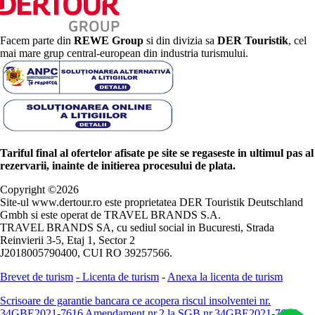
Facem parte din
REWE Group
si din divizia sa
DER Touristik
, cel
mai mare grup central-european din industria turismului.
Tariful final al ofertelor afisate pe site se regaseste in ultimul pas al
rezervarii, inainte de initierea procesului de plata.
Copyright ©
2026
Site-ul www.dertour.ro este proprietatea DER Touristik Deutschland
Gmbh si este operat de TRAVEL BRANDS S.A.
TRAVEL BRANDS SA, cu sediul social in Bucuresti, Strada
Reinvierii 3-5, Etaj 1, Sector 2
J2018005790400, CUI RO 39257566.
Brevet de turism
-
Licenta de turism
-
Anexa la licenta de turism
Scrisoare de garantie bancara ce acopera riscul insolventei nr.
34GBE2021-7616
Amendament nr.2 la SGB nr.34GBE2021-7616