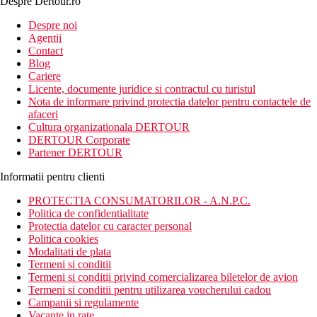
Despre Dertour.ro
Inscrie-te la
Despre noi
Agentii
newsletter!
Contact
Blog
Cariere
Licente, documente juridice si contractul cu turistul
Nota de informare privind protectia datelor pentru contactele de
afaceri
Cultura organizationala DERTOUR
DERTOUR Corporate
Partener DERTOUR
Informatii pentru clienti
PROTECTIA CONSUMATORILOR - A.N.P.C.
Politica de confidentialitate
Protectia datelor cu caracter personal
Politica cookies
Modalitati de plata
Termeni si conditii
Termeni si conditii privind comercializarea biletelor de avion
Termeni si conditii pentru utilizarea voucherului cadou
Campanii si regulamente
Vacante in rate