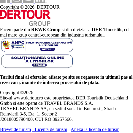
Copyright © 2026, DERTOUR
Facem parte din
REWE Group
si din divizia sa
DER Touristik
, cel
mai mare grup central-european din industria turismului.
Tariful final al ofertelor afisate pe site se regaseste in ultimul pas al
rezervarii, inainte de initierea procesului de plata.
Copyright ©
2026
Site-ul www.dertour.ro este proprietatea DER Touristik Deutschland
Gmbh si este operat de TRAVEL BRANDS S.A.
TRAVEL BRANDS SA, cu sediul social in Bucuresti, Strada
Reinvierii 3-5, Etaj 1, Sector 2
J2018005790400, CUI RO 39257566.
Brevet de turism
-
Licenta de turism
-
Anexa la licenta de turism