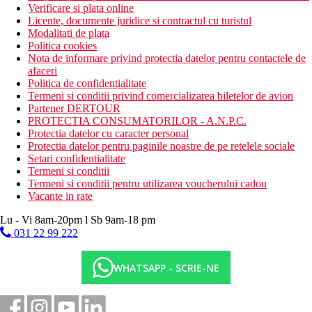
Verificare si plata online
Licente, documente juridice si contractul cu turistul
Modalitati de plata
Politica cookies
Nota de informare privind protectia datelor pentru contactele de
afaceri
Politica de confidentialitate
Termeni si conditii privind comercializarea biletelor de avion
Partener DERTOUR
PROTECTIA CONSUMATORILOR - A.N.P.C.
Protectia datelor cu caracter personal
Protectia datelor pentru paginile noastre de pe retelele sociale
Setari confidentialitate
Termeni si conditii
Termeni si conditii pentru utilizarea voucherului cadou
Vacante in rate
Lu - Vi 8am-20pm l Sb 9am-18 pm
031 22 99 222
WHATSAPP - SCRIE-NE