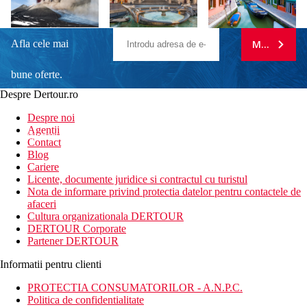
Afla cele mai
MA ABONE
bune oferte.
Despre Dertour.ro
Inscrie-te la
Despre noi
Agentii
newsletter!
Contact
Blog
Cariere
Licente, documente juridice si contractul cu turistul
Nota de informare privind protectia datelor pentru contactele de
afaceri
Cultura organizationala DERTOUR
DERTOUR Corporate
Partener DERTOUR
Informatii pentru clienti
PROTECTIA CONSUMATORILOR - A.N.P.C.
Politica de confidentialitate