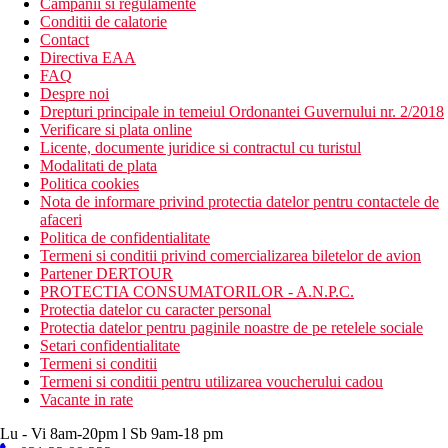
Campanii si regulamente
Conditii de calatorie
Contact
Directiva EAA
FAQ
Despre noi
Drepturi principale in temeiul Ordonantei Guvernului nr. 2/2018
Verificare si plata online
Licente, documente juridice si contractul cu turistul
Modalitati de plata
Politica cookies
Nota de informare privind protectia datelor pentru contactele de
afaceri
Politica de confidentialitate
Termeni si conditii privind comercializarea biletelor de avion
Partener DERTOUR
PROTECTIA CONSUMATORILOR - A.N.P.C.
Protectia datelor cu caracter personal
Protectia datelor pentru paginile noastre de pe retelele sociale
Setari confidentialitate
Termeni si conditii
Termeni si conditii pentru utilizarea voucherului cadou
Vacante in rate
Lu - Vi 8am-20pm l Sb 9am-18 pm