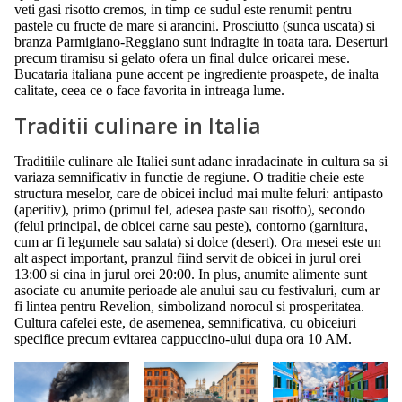
veti gasi risotto cremos, in timp ce sudul este renumit pentru
pastele cu fructe de mare si arancini. Prosciutto (sunca uscata) si
branza Parmigiano-Reggiano sunt indragite in toata tara. Deserturi
precum tiramisu si gelato ofera un final dulce oricarei mese.
Bucataria italiana pune accent pe ingrediente proaspete, de inalta
calitate, ceea ce o face favorita in intreaga lume.
Traditii culinare in Italia
Traditiile culinare ale Italiei sunt adanc inradacinate in cultura sa si
variaza semnificativ in functie de regiune. O traditie cheie este
structura meselor, care de obicei includ mai multe feluri: antipasto
(aperitiv), primo (primul fel, adesea paste sau risotto), secondo
(felul principal, de obicei carne sau peste), contorno (garnitura,
cum ar fi legumele sau salata) si dolce (desert). Ora mesei este un
alt aspect important, pranzul fiind servit de obicei in jurul orei
13:00 si cina in jurul orei 20:00. In plus, anumite alimente sunt
asociate cu anumite perioade ale anului sau cu festivaluri, cum ar
fi lintea pentru Revelion, simbolizand norocul si prosperitatea.
Cultura cafelei este, de asemenea, semnificativa, cu obiceiuri
specifice precum evitarea cappuccino-ului dupa ora 10 AM.