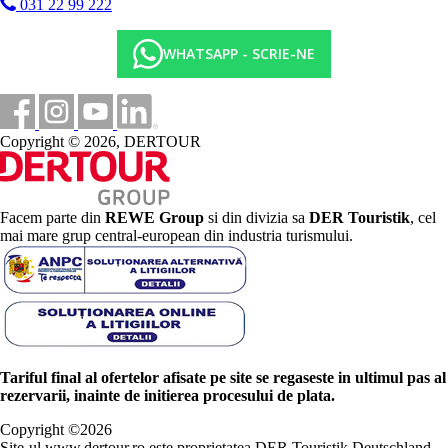
031 22 99 222
WHATSAPP - SCRIE-NE
Copyright © 2026, DERTOUR
Facem parte din
REWE Group
si din divizia sa
DER Touristik
, cel
mai mare grup central-european din industria turismului.
Tariful final al ofertelor afisate pe site se regaseste in ultimul pas al
rezervarii, inainte de initierea procesului de plata.
Copyright ©
2026
Site-ul www.dertour.ro este proprietatea DER Touristik Deutschland