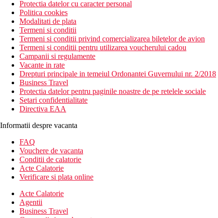
Protectia datelor cu caracter personal
Politica cookies
Modalitati de plata
Termeni si conditii
Termeni si conditii privind comercializarea biletelor de avion
Termeni si conditii pentru utilizarea voucherului cadou
Campanii si regulamente
Vacante in rate
Drepturi principale in temeiul Ordonantei Guvernului nr. 2/2018
Business Travel
Protectia datelor pentru paginile noastre de pe retelele sociale
Setari confidentialitate
Directiva EAA
Informatii despre vacanta
FAQ
Vouchere de vacanta
Conditii de calatorie
Acte Calatorie
Verificare si plata online
Acte Calatorie
Agentii
Business Travel