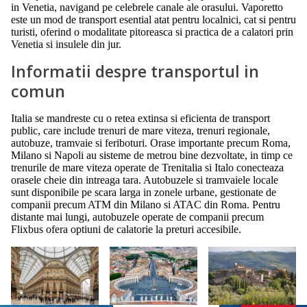
in Venetia, navigand pe celebrele canale ale orasului. Vaporetto
este un mod de transport esential atat pentru localnici, cat si pentru
turisti, oferind o modalitate pitoreasca si practica de a calatori prin
Venetia si insulele din jur.
Informatii despre transportul in
comun
Italia se mandreste cu o retea extinsa si eficienta de transport
public, care include trenuri de mare viteza, trenuri regionale,
autobuze, tramvaie si feriboturi. Orase importante precum Roma,
Milano si Napoli au sisteme de metrou bine dezvoltate, in timp ce
trenurile de mare viteza operate de Trenitalia si Italo conecteaza
orasele cheie din intreaga tara. Autobuzele si tramvaiele locale
sunt disponibile pe scara larga in zonele urbane, gestionate de
companii precum ATM din Milano si ATAC din Roma. Pentru
distante mai lungi, autobuzele operate de companii precum
Flixbus ofera optiuni de calatorie la preturi accesibile.