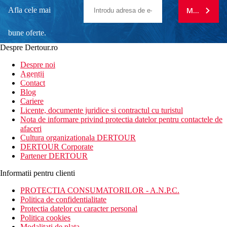
Afla cele mai
MA ABONE
bune oferte.
Despre Dertour.ro
Inscrie-te la
Despre noi
Agentii
newsletter!
Contact
Blog
Cariere
Licente, documente juridice si contractul cu turistul
Nota de informare privind protectia datelor pentru contactele de
afaceri
Cultura organizationala DERTOUR
DERTOUR Corporate
Partener DERTOUR
Informatii pentru clienti
PROTECTIA CONSUMATORILOR - A.N.P.C.
Politica de confidentialitate
Protectia datelor cu caracter personal
Politica cookies
Modalitati de plata