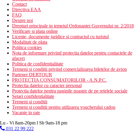
Contact
Directiva EAA
FAQ
Despre noi
Drepturi principale in temeiul Ordonantei Guvernului nr. 2/2018
Verificare si plata online
Licente, documente juridice si contractul cu turistul
Modalitati de plata
Politica cookies
Nota de informare privind protectia datelor pentru contactele de
afaceri
Politica de confidentialitate
Termeni si conditii privind comercializarea biletelor de avion
Partener DERTOUR
PROTECTIA CONSUMATORILOR - A.N.P.C.
Protectia datelor cu caracter personal
Protectia datelor pentru paginile noastre de pe retelele sociale
Setari confidentialitate
Termeni si conditii
Termeni si conditii pentru utilizarea voucherului cadou
Vacante in rate
Lu - Vi 8am-20pm l Sb 9am-18 pm
031 22 99 222