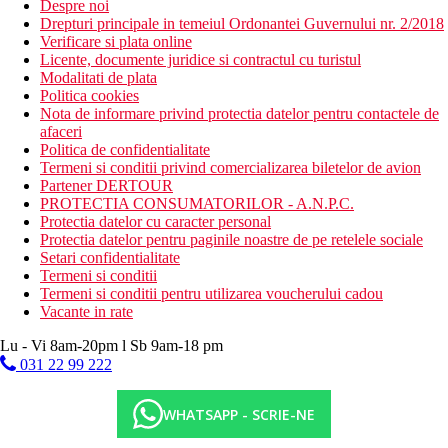
Despre noi
Drepturi principale in temeiul Ordonantei Guvernului nr. 2/2018
Verificare si plata online
Licente, documente juridice si contractul cu turistul
Modalitati de plata
Politica cookies
Nota de informare privind protectia datelor pentru contactele de
afaceri
Politica de confidentialitate
Termeni si conditii privind comercializarea biletelor de avion
Partener DERTOUR
PROTECTIA CONSUMATORILOR - A.N.P.C.
Protectia datelor cu caracter personal
Protectia datelor pentru paginile noastre de pe retelele sociale
Setari confidentialitate
Termeni si conditii
Termeni si conditii pentru utilizarea voucherului cadou
Vacante in rate
Lu - Vi 8am-20pm l Sb 9am-18 pm
031 22 99 222
WHATSAPP - SCRIE-NE