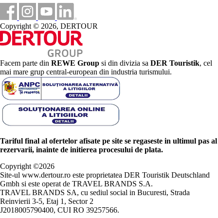
Copyright © 2026, DERTOUR
Facem parte din
REWE Group
si din divizia sa
DER Touristik
, cel
mai mare grup central-european din industria turismului.
Tariful final al ofertelor afisate pe site se regaseste in ultimul pas al
rezervarii, inainte de initierea procesului de plata.
Copyright ©
2026
Site-ul www.dertour.ro este proprietatea DER Touristik Deutschland
Gmbh si este operat de TRAVEL BRANDS S.A.
TRAVEL BRANDS SA, cu sediul social in Bucuresti, Strada
Reinvierii 3-5, Etaj 1, Sector 2
J2018005790400, CUI RO 39257566.