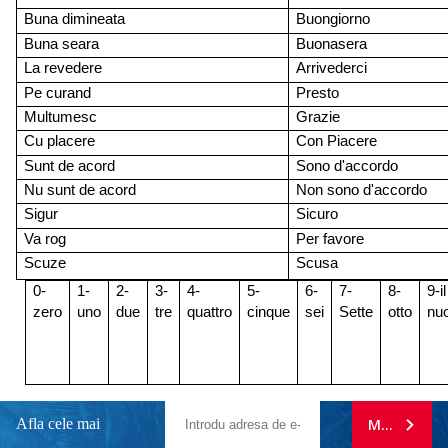
Buna dimineata
Buongiorno
Buna seara
Buonasera
La revedere
Arrivederci
Pe curand
Presto
Multumesc
Grazie
Cu placere
Con Piacere
Sunt de acord
Sono d'accordo
Nu sunt de acord
Non sono d'accordo
Sigur
Sicuro
Va rog
Per favore
Scuze
Scusa
0-
1-
2-
3-
4-
5-
6-
7-
8-
9-
il
zero
uno
due
tre
quattro
cinque
sei
Sette
otto
nu
Afla cele mai
MA ABONE