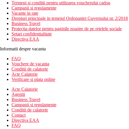
Termeni si conditii pentru utilizarea voucherului cadou
Campanii si regulamente
Vacante in rate
Drepturi principale in temeiul Ordonantei Guvernului nr. 2/2018
Business Travel
Protectia datelor pentru paginile noastre de pe retelele sociale
Setari confidentialitate
Directiva EAA
Informatii despre vacanta
FAQ
Vouchere de vacanta
Conditii de calatorie
Acte Calatorie
Verificare si plata online
Acte Calatorie
Agentii
Business Travel
Campanii si regulamente
Conditii de calatorie
Contact
Directiva EAA
FAQ