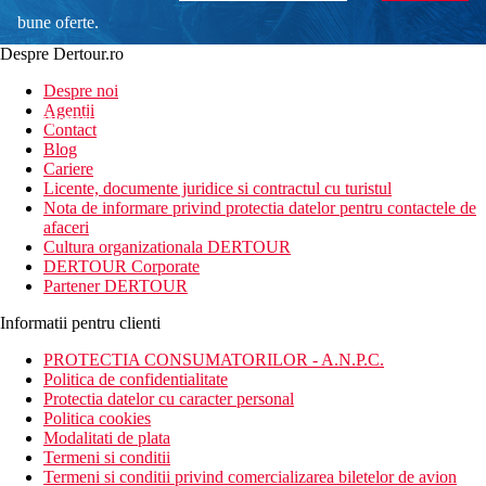
bune oferte.
Despre Dertour.ro
Inscrie-te la
Despre noi
Agentii
newsletter!
Contact
Blog
Cariere
Licente, documente juridice si contractul cu turistul
Nota de informare privind protectia datelor pentru contactele de
afaceri
Cultura organizationala DERTOUR
DERTOUR Corporate
Partener DERTOUR
Informatii pentru clienti
PROTECTIA CONSUMATORILOR - A.N.P.C.
Politica de confidentialitate
Protectia datelor cu caracter personal
Politica cookies
Modalitati de plata
Termeni si conditii
Termeni si conditii privind comercializarea biletelor de avion