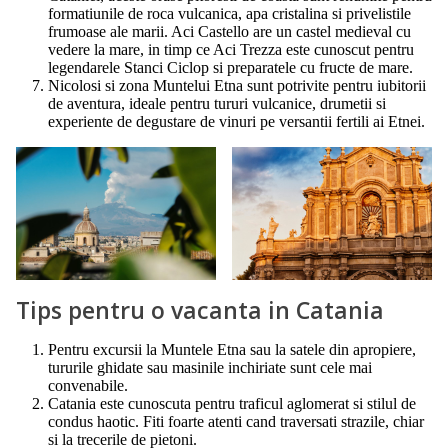
formatiunile de roca vulcanica, apa cristalina si privelistile
frumoase ale marii. Aci Castello are un castel medieval cu
vedere la mare, in timp ce Aci Trezza este cunoscut pentru
legendarele Stanci Ciclop si preparatele cu fructe de mare.
Nicolosi si zona Muntelui Etna sunt potrivite pentru iubitorii
de aventura, ideale pentru tururi vulcanice, drumetii si
experiente de degustare de vinuri pe versantii fertili ai Etnei.
Tips pentru o vacanta in Catania
Pentru excursii la Muntele Etna sau la satele din apropiere,
tururile ghidate sau masinile inchiriate sunt cele mai
convenabile.
Catania este cunoscuta pentru traficul aglomerat si stilul de
condus haotic. Fiti foarte atenti cand traversati strazile, chiar
si la trecerile de pietoni.