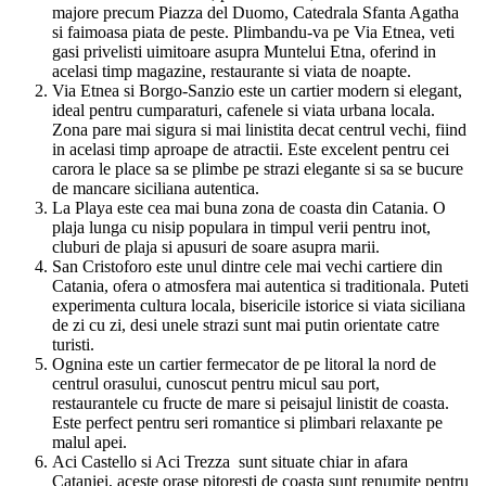
majore precum Piazza del Duomo, Catedrala Sfanta Agatha
si faimoasa piata de peste. Plimbandu-va pe Via Etnea, veti
gasi privelisti uimitoare asupra Muntelui Etna, oferind in
acelasi timp magazine, restaurante si viata de noapte.
Via Etnea si Borgo-Sanzio este un cartier modern si elegant,
ideal pentru cumparaturi, cafenele si viata urbana locala.
Zona pare mai sigura si mai linistita decat centrul vechi, fiind
in acelasi timp aproape de atractii. Este excelent pentru cei
carora le place sa se plimbe pe strazi elegante si sa se bucure
de mancare siciliana autentica.
La Playa este cea mai buna zona de coasta din Catania. O
plaja lunga cu nisip populara in timpul verii pentru inot,
cluburi de plaja si apusuri de soare asupra marii.
San Cristoforo este unul dintre cele mai vechi cartiere din
Catania, ofera o atmosfera mai autentica si traditionala. Puteti
experimenta cultura locala, bisericile istorice si viata siciliana
de zi cu zi, desi unele strazi sunt mai putin orientate catre
turisti.
Ognina este un cartier fermecator de pe litoral la nord de
centrul orasului, cunoscut pentru micul sau port,
restaurantele cu fructe de mare si peisajul linistit de coasta.
Este perfect pentru seri romantice si plimbari relaxante pe
malul apei.
Aci Castello si Aci Trezza sunt situate chiar in afara
Cataniei, aceste orase pitoresti de coasta sunt renumite pentru