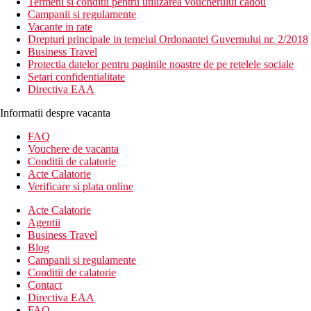
Termeni si conditii pentru utilizarea voucherului cadou
Campanii si regulamente
Vacante in rate
Drepturi principale in temeiul Ordonantei Guvernului nr. 2/2018
Business Travel
Protectia datelor pentru paginile noastre de pe retelele sociale
Setari confidentialitate
Directiva EAA
Informatii despre vacanta
FAQ
Vouchere de vacanta
Conditii de calatorie
Acte Calatorie
Verificare si plata online
Acte Calatorie
Agentii
Business Travel
Blog
Campanii si regulamente
Conditii de calatorie
Contact
Directiva EAA
FAQ