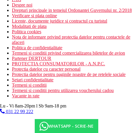
Despre noi
Drepturi principale in temeiul Ordonantei Guvernului nr. 2/2018
Verificare si plata online
Licente, documente juridice si contractul cu turistul
Modalitati de plata
Politica cookies
Nota de informare privind protectia datelor pentru contactele de
afaceri
Politica de confidentialitate
Termeni si conditii privind comercializarea biletelor de avion
Partener DERTOUR
PROTECTIA CONSUMATORILOR - A.N.P.C.
Protectia datelor cu caracter personal
Protectia datelor pentru paginile noastre de pe retelele sociale
Setari confidentialitate
Termeni si conditii
Termeni si conditii pentru utilizarea voucherului cadou
Vacante in rate
Lu - Vi 8am-20pm l Sb 9am-18 pm
031 22 99 222
WHATSAPP - SCRIE-NE