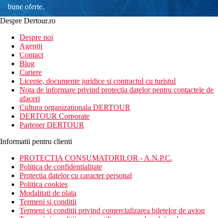
bune oferte.
Despre Dertour.ro
Inscrie-te la
Despre noi
Agentii
newsletter!
Contact
Blog
Cariere
Licente, documente juridice si contractul cu turistul
Nota de informare privind protectia datelor pentru contactele de
afaceri
Cultura organizationala DERTOUR
DERTOUR Corporate
Partener DERTOUR
Informatii pentru clienti
PROTECTIA CONSUMATORILOR - A.N.P.C.
Politica de confidentialitate
Protectia datelor cu caracter personal
Politica cookies
Modalitati de plata
Termeni si conditii
Termeni si conditii privind comercializarea biletelor de avion